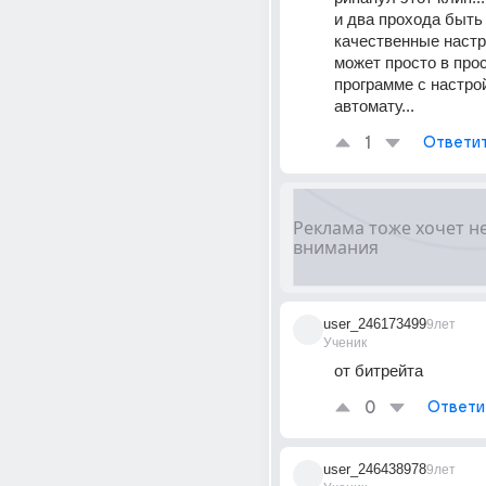
и два прохода быть 
качественные настро
может просто в прос
программе с настрой
автомату...
1
Ответи
user_246173499
9лет
Ученик
от битрейта
0
Ответи
user_246438978
9лет