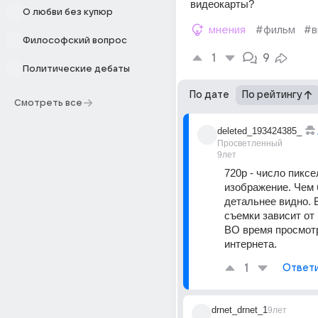
видеокарты?
О любви без купюр
мнения
#фильм
#в
Философский вопрос
1
9
Политические дебаты
По дате
По рейтингу
Смотреть все
deleted_193424385_
Просветленный
9лет
720р - число пиксе
изображение. Чем 
детальнее видно. В
съемки зависит от 
ВО время просмотр
интернета.
1
Ответ
drnet_drnet_1
9лет