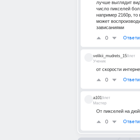
лучше выглядит вид
число пикселей бол
например 2160р, то 
может воспроизводи
зависаниями
0
Ответи
velikii_mudrets_15
9лет
Ученик
от скорости интерн
0
Ответи
a101
9лет
Мастер
От пикселей на дю
0
Ответи