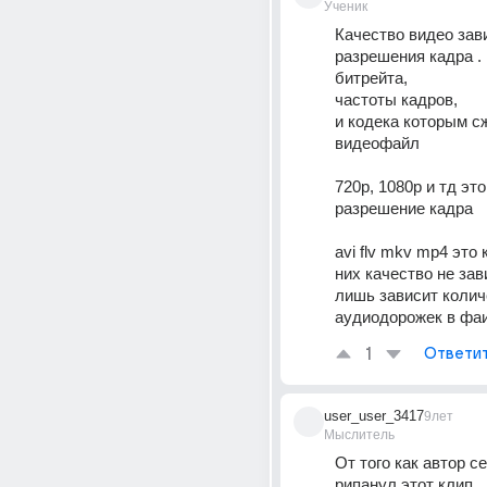
Ученик
Качество видео зави
разрешения кадра .
битрейта, 
частоты кадров,
и кодека которым сж
видеофайл
720p, 1080p и тд это 
разрешение кадра
avi flv mkv mp4 это 
них качество не зави
лишь зависит колич
аудиодорожек в фа
1
Ответи
user_user_3417
9лет
Мыслитель
От того как автор се
рипанул этот клип...