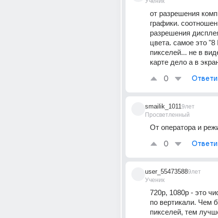
Ученик
от разрешения комп
графики. соотношени
разрешения дисплея
цвета. самое это "8 К
пикселей... не в виде
карте дело а в экра
0
Ответи
smailik_1011
9лет
Просветленный
От оператора и реж
0
Ответи
user_55473588
9лет
Ученик
720p, 1080p - это чи
по вертикали. Чем 
пикселей, тем лучше