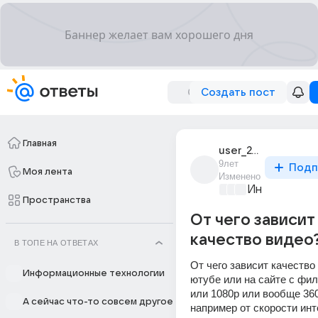
Создать пост
Главная
user_240860027
9лет
Подп
Моя лента
Изменено
Информацио
Пространства
От чего зависит
качество видео
В ТОПЕ НА ОТВЕТАХ
От чего зависит качество 
Информационные технологии
ютубе или на сайте с фил
или 1080р или вообще 360
А сейчас что-то совсем другое
например от скорости инте