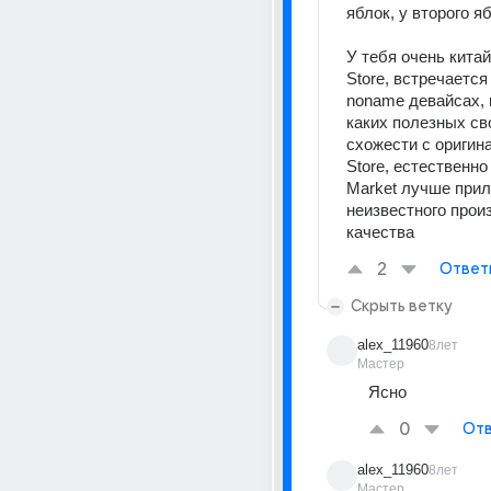
яблок, у второго я
У тебя очень китай
Store, встречается
noname девайсах, н
каких полезных сво
схожести с оригин
Store, естественно 
Market лучше прил
неизвестного произ
качества
2
Ответ
Скрыть ветку
alex_11960
8лет
Мастер
Ясно
0
Отв
alex_11960
8лет
Мастер