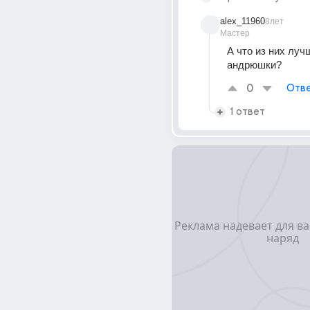
alex_11960
8лет
Мастер
А что из них луч
андрюшки?
0
Отве
1 ответ