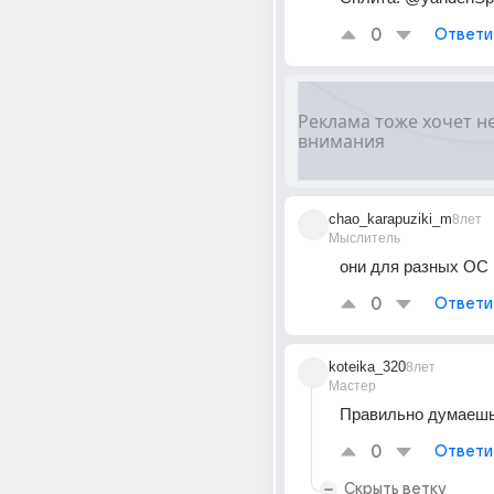
0
Ответи
chao_karapuziki_m
8лет
Мыслитель
они для разных ОС
0
Ответи
koteika_320
8лет
Мастер
Правильно думаеш
0
Ответи
Скрыть ветку