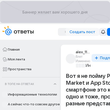
Создать пост
Главная
alex_11960
8лет
Подп
Моя лента
Изменено
Информацио
Пространства
Вот я не пойму P
Market и App Sto
В ТОПЕ НА ОТВЕТАХ
смартфоне это 
Информационные технологии
одно и тоже, пр
разные предста
А сейчас что-то совсем другое