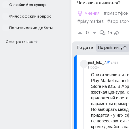
Чем они отличаются?
О любви без купюр
мнения
#смартфон
Философский вопрос
#play market
#app stor
Политические дебаты
0
15
Смотреть все
По дате
По рейтингу
just_lulz_7
8лет
Профи
Они отличаются тол
Play Market на andro
Store на iOS. В App
жесткая цензура, к
приложений и оста
параметры примерн
Но выбирать между
придется - у них с
не пересекаются - у
кроме девайсов на 