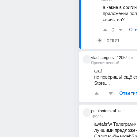
а какие в ориги
приложении пол
свойства?
0
Отв
1 ответ
vlad_sergeev_1206
8лет
Просветленный
ага! 
не поверишь! ещё ес
Store....
1
Ответи
petulantorakul
1мес
Тролль
awfafsfw Телеграм-к
лучшими предложен
Сплита: @yandehSpl