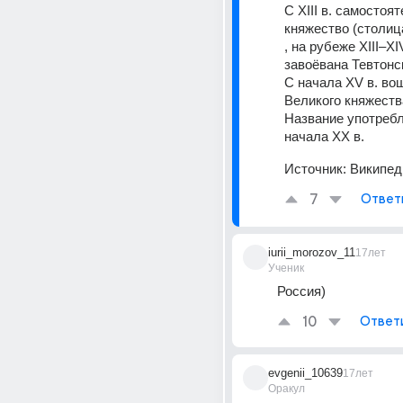
С XIII в. самостоят
княжество (столица
, на рубеже XIII–XIV
завоёвана Тевтонс
С начала XV в. вош
Великого княжества
Название употребл
начала XX в.
Источник:
Википед
7
Ответ
iurii_morozov_11
17лет
Ученик
Россия)
10
Ответ
evgenii_10639
17лет
Оракул