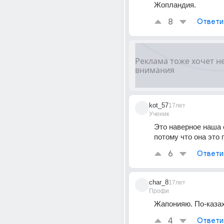
Жопландия.
8
Ответи
kot_57
17лет
Ученик
Это наверное наша с
потому что она это 
6
Ответи
char_8
17лет
Профи
Жапонияю. По-казах
4
Ответи