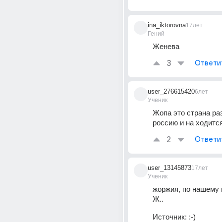
ina_iktorovna
17лет
Гений
Женева
3
Ответи
user_276615420
6лет
Ученик
Жопа это страна ра
россию и на ходитс
2
Ответи
user_13145873
17лет
Ученик
жоржия, по нашему г
Ж..
Источник:
:-)