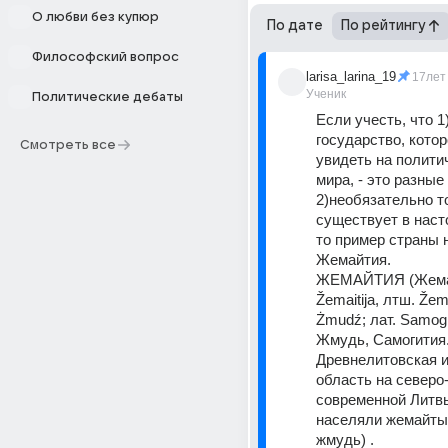
О любви без купюр
По дате
По рейтингу
Философский вопрос
larisa_larina_19
17лет
Ученик
Политические дебаты
Если учесть, что 1)
государство, котор
Смотреть все
увидеть на политич
мира, - это разные 
2)необязательно то
существует в наст
то пример страны н
Жемайтия.
ЖЕМАЙТИЯ (Жемайт
Žemaitija, лтш. Žemai
Żmudź; лат. Samogit
Жмудь, Самогития
Древнелитовская и
область на северо-
современной Литвы
населяли жемайты 
жмудь) .