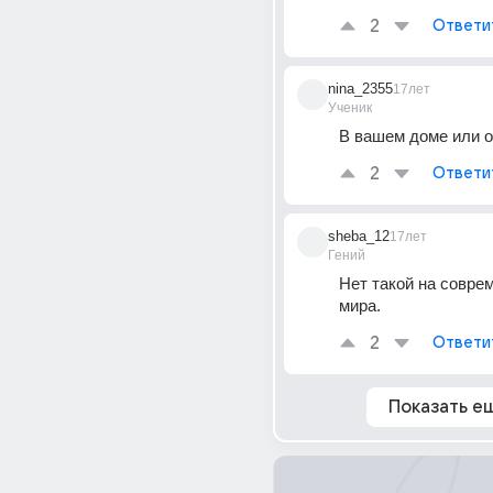
2
Ответи
nina_2355
17лет
Ученик
В вашем доме или о
2
Ответи
sheba_12
17лет
Гений
Нет такой на соврем
мира.
2
Ответи
Показать е