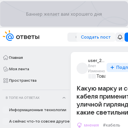
Создать пост
Главная
user_221249570
8лет
Подп
Моя лента
Изменено
Товары и мар
Пространства
Какую марку и 
кабеля примени
В ТОПЕ НА ОТВЕТАХ
уличной гирлянд
Информационные технологии
какие светильни
А сейчас что-то совсем другое
мнения
#кабель