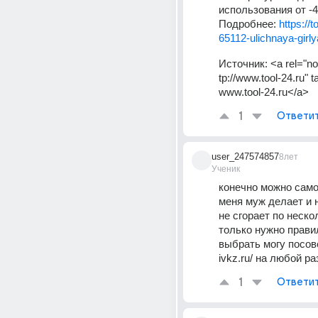
использования от -4
Подробнее: 
https://
65112-ulichnaya-girly
Источник:
<a rel="no
tp://www.tool-24.ru" 
www.tool-24.ru</a>
1
Ответи
user_247574857
8лет
Ученик
конечно можно само
меня муж делает и н
не сгорает по нескол
только нужно прави
выбрать могу посов
ivkz.ru/ на любой р
1
Ответи