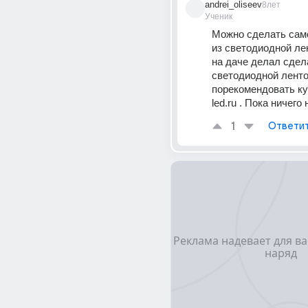
andrei_oliseev
8лет
Ученик
Можно сделать само
из светодиодной лен
на даче делал сдела
светодиодной лентой
порекомендовать куп
led.ru . Пока ничего 
1
Ответи