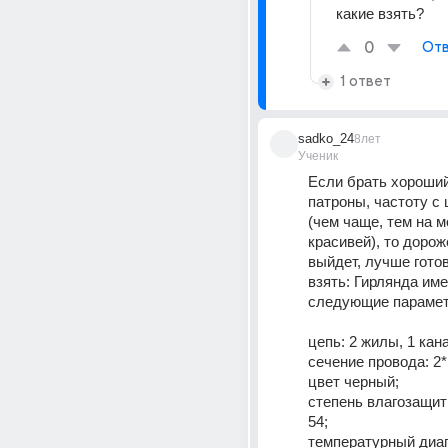
какие взять?
0
Отв
1 ответ
sadko_24
8лет
Ученик
Если брать хороший
патроны, частоту с 
(чем чаще, тем на м
красивей), то дороже
выйдет, лучше готов
взять: Гирлянда име
следующие параме
цепь: 2 жилы, 1 кан
сечение провода: 2*1
цвет черный;
степень влагозащит
54;
температурный диап