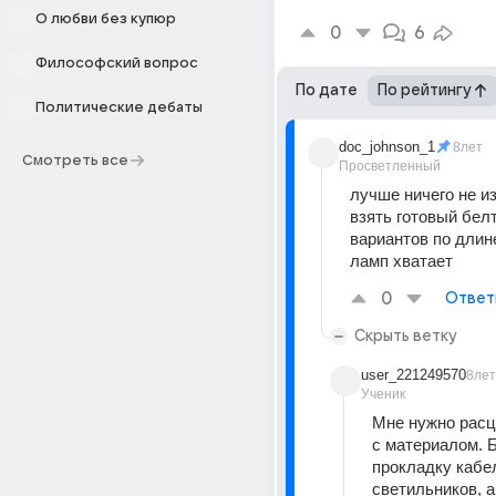
О любви без купюр
0
6
Философский вопрос
По дате
По рейтингу
Политические дебаты
doc_johnson_1
8лет
Смотреть все
Просветленный
лучше ничего не из
взять готовый белт-
вариантов по длине
ламп хватает
0
Ответ
Скрыть ветку
user_221249570
8лет
Ученик
Мне нужно расц
с материалом. Б
прокладку кабел
светильников, а