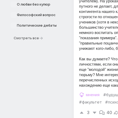
учителем). На уроках
О любви без купюр
путного не делает, д
контингента нашего к
Философский вопрос
строгости по отношен
учеников (хотя в нек
Политические дебаты
большинство учителе
немного воспитать оп
"показания примера".
Смотреть все
"правильные поцанчик
унижают кого-либо, б
Как вы думаете? Что
личностями, если они
еще "молодой" жизни
тюрьму? Мне интерес
перечисленных исходо
нахождению еще каки
мнения
#буду
#факультет
#псих
3
40