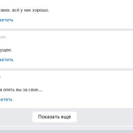
аких. всё у них хорошо.
ветить
8лет
ущее.
ветить
т
опять вы за свое....
етить
Показать ещё