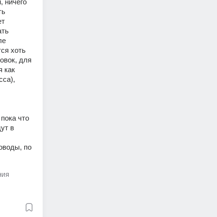
 ничего 
ь 
т 
ть 
е 
ся хоть 
вок, для 
 как 
са), 
пока что 
т в 
воды, по 
ния