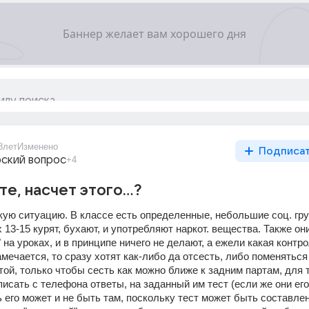
8лет
Изменено
Подписа
ский вопрос
+4
е, насчет этого...?
кую ситуацию. В классе есть определенные, небольшие соц. гру
 13-15 курят, бухают, и употребляют наркот. вещества. Также они
" на уроках, и в принципе ничего не делают, а ежели какая контро
мечается, то сразу хотят как-либо да отсесть, либо поменяться 
ой, только чтобы сесть как можно ближе к задним партам, для то
сать с телефона ответы, на заданный им тест (если же они его
ь его может и не быть там, поскольку тест может быть составлен