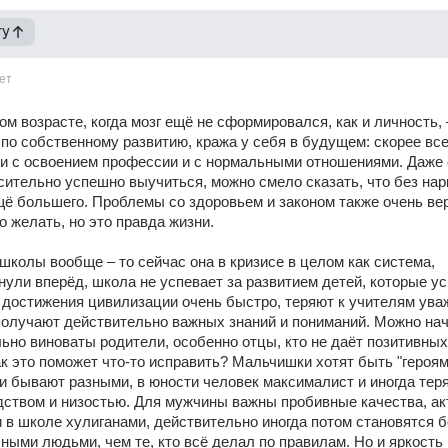
гу
ет
м возрасте, когда мозг ещё не сформировался, как и личность, –
по собственному развитию, кража у себя в будущем: скорее всего
и с освоением профессии и с нормальными отношениями. Даже 
сительно успешно выучиться, можно смело сказать, что без нарк
щё большего. Проблемы со здоровьем и законом также очень вер
о желать, но это правда жизни.
 школы вообще – то сейчас она в кризисе в целом как система, 
нули вперёд, школа не успевает за развитием детей, которые ус
достижения цивилизации очень быстро, теряют к учителям уваж
получают действительно важных знаний и пониманий. Можно нач
льно виноваты родители, особенно отцы, кто не даёт позитивных 
ак это поможет что-то исправить? Мальчишки хотят быть "героями
ои бывают разными, в юности человек максималист и иногда теряе
ством и низостью. Для мужчины важны пробивные качества, акт
ли в школе хулиганами, действительно иногда потом становятся б
ными людьми, чем те, кто всё делал по правилам. Но и яркость 