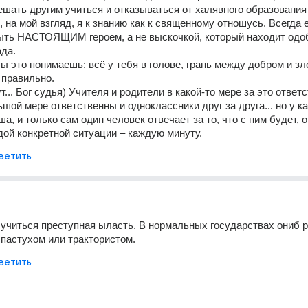
ешать другим учиться и отказываться от халявного образования 
, на мой взгляд, я к знанию как к священному отношусь. Всегда е
ыть НАСТОЯЩИМ героем, а не выскочкой, который находит одоб
да.
ы это понимаешь: всё у тебя в голове, грань между добром и зло
 правильно.
т... Бог судья) Учителя и родители в какой-то мере за это ответс
шой мере ответственны и одноклассники друг за друга... но у ка
а, и только сам один человек отвечает за то, что с ним будет, о
дой конкретной ситуации – каждую минуту.
ветить
учиться преступная ыласть. В нормальных государствах ониб р
 пастухом или трактористом.
ветить