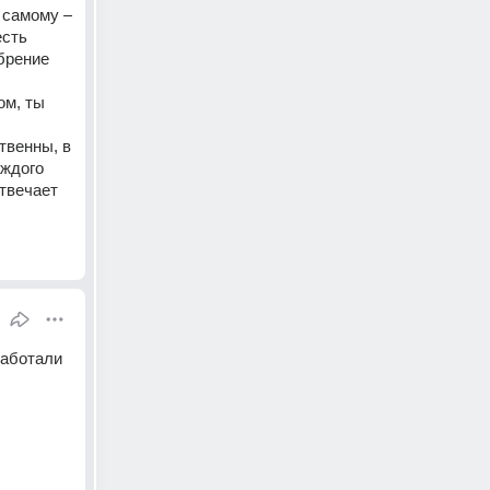
самому – 
сть 
рение 
м, ты 
твенны, в 
ждого 
твечает 
аботали 