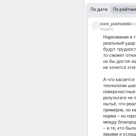
По дате
По рейтин
korol_psikhodeliki
8л
Мудрец
Наркомания в то
реальный удар 
будут трудност
то сможет отно
он бы достиг е
не хочется этог
А что касается
технологии шаг
поверхностные 
результате не 
нытьё, что реа
примеров, но к
норма – но гер
между благород
– и те, кто бы
яркими и успеш