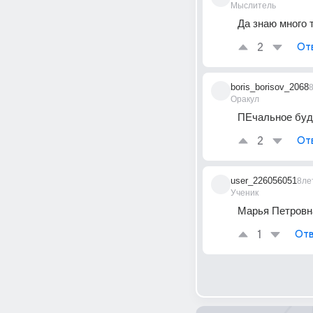
Мыслитель
Да знаю много т
2
От
boris_borisov_2068
Оракул
ПЕчальное буд
2
От
user_226056051
8ле
Ученик
Марья Петровна 
1
Отв