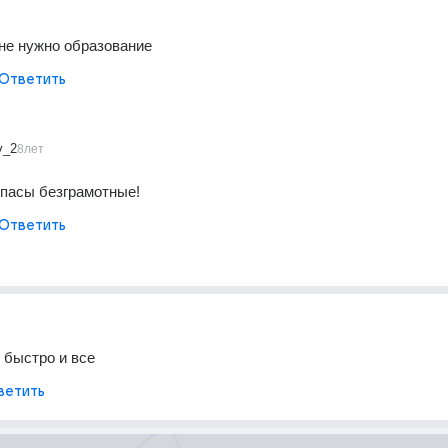
не нужно образование
Ответить
v_2
8лет
опасы безграмотные!
Ответить
 быстро и все
ветить