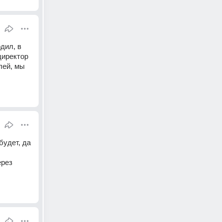
дил, в 
иректор 
ей, мы 
удет, да 
рез 