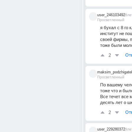
user_246103492
8ле
Просветленный
я бухал с 8 го 
институт не пош
своей фирмы, п
тоже были мол
2
От
maksim_podzhigate
Просветленный
По вашему чело
тоже что и был
Все течет все 
десять лет о ш
2
От
user_229280372
8ле