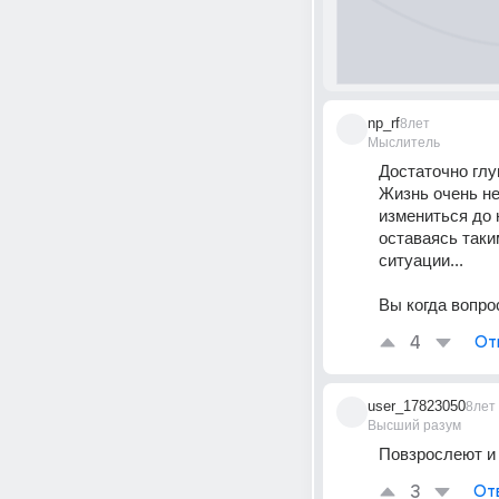
np_rf
8лет
Мыслитель
Достаточно глу
Жизнь очень н
измениться до 
оставаясь таким
ситуации...
Вы когда вопро
4
От
user_17823050
8лет
Высший разум
Повзрослеют и 
3
От