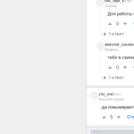
rws_fqwr_6
8лет
Ученик
Для работы 
0
1 ответ
aleksndr_savele
Мудрец
тебе в свин
0
1 ответ
zloi_one
8лет
Высший разум
да повымирают
5
От