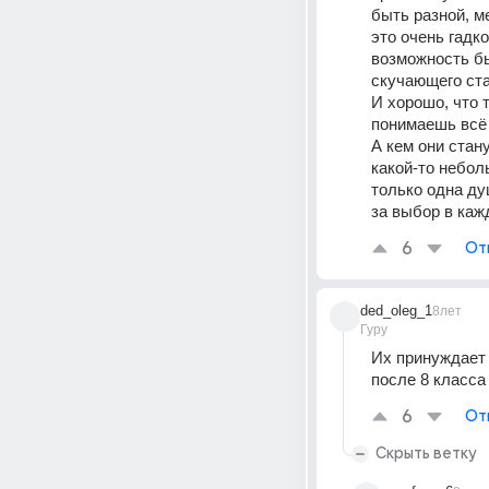
быть разной, м
это очень гадко
возможность б
скучающего ста
И хорошо, что т
понимаешь всё
А кем они стану
какой-то неболь
только одна душ
за выбор в каж
6
От
ded_oleg_1
8лет
Гуру
Их принуждает 
после 8 класса
6
От
Скрыть ветку