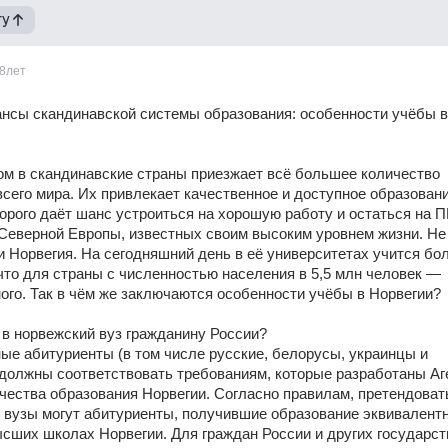
гу
8лет
нсы скандинавской системы образования: особенности учёбы в 
м в скандинавские страны приезжает всё большее количество 
всего мира. Их привлекает качественное и доступное образование
орого даёт шанс устроиться на хорошую работу и остаться на П
Северной Европы, известных своим высоким уровнем жизни. Не 
 Норвегия. На сегодняшний день в её университетах учится боле
что для страны с численностью населения в 5,5 млн человек — 
ого. Так в чём же заключаются особенности учёбы в Норвегии?
 в норвежский вуз гражданину России?
ые абитуриенты (в том числе русские, белорусы, украинцы и 
должны соответствовать требованиям, которые разработаны Аг
ачества образования Норвегии. Согласно правилам, претендовать
 вузы могут абитуриенты, получившие образование эквивалентн
сших школах Норвегии. Для граждан России и других государст