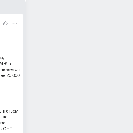
, 
МЖ в 
является 
е 20 000 
ентством 
 на 
ое 
в СНГ 