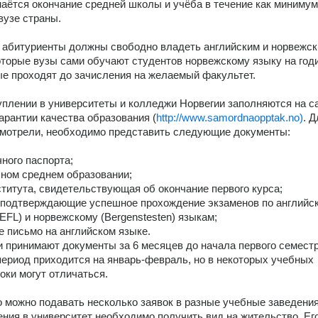
аётся окончание средней школы и учёба в течение как минимум 
вузе страны.
 абитуриенты должны свободно владеть английским и норвежск
торые вузы сами обучают студентов норвежскому языку на годи
ые проходят до зачисления на желаемый факультет.
уплении в университеты и колледжи Норвегии заполняются на са
гарантии качества образования (
http://www.samordnaopptak.no)
. Д
смотрели, необходимо представить следующие документы:
чного паспорта;
лном среднем образовании;
ститута, свидетельствующая об окончание первого курса;
 подтверждающие успешное прохождение экзаменов по английск
EFL) и норвежскому (Bergenstesten) языкам;
 письмо на английском языке.
 принимают документы за 6 месяцев до начала первого семестра
ериод приходится на январь-февраль, но в некоторых учебных 
оки могут отличаться.
 можно подавать несколько заявок в разные учебные заведения
ния в университет необходимо получить вид на жительство. Его