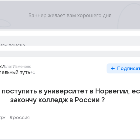
87
8лет
Изменено
Подписа
тельный путь
+1
 поступить в университет в Норвегии, е
закончу колледж в России ?
дж
#россия