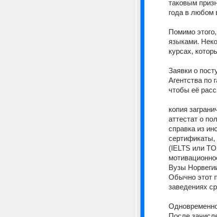
таковым призн
года в любом 
Помимо этого,
языками. Неко
курсах, котор
Заявки о пост
Агентства по 
чтобы её рас
копия заграни
аттестат о по
справка из ин
сертификаты,
(IELTS или TO
мотивационное
Вузы Норвегии
Обычно этот п
заведениях ср
Одновременно
После зачисле