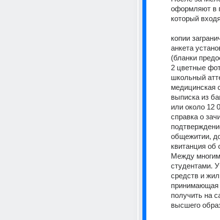
оформляют в п
который входя
копии заграни
анкета устано
(бланки пред
2 цветные фот
школьный атте
медицинская с
выписка из ба
или около 12 0
справка о зач
подтверждение
общежитии, до
квитанция об 
Между многими
студентами. У
средств и жил
принимающая 
получить на с
высшего образ