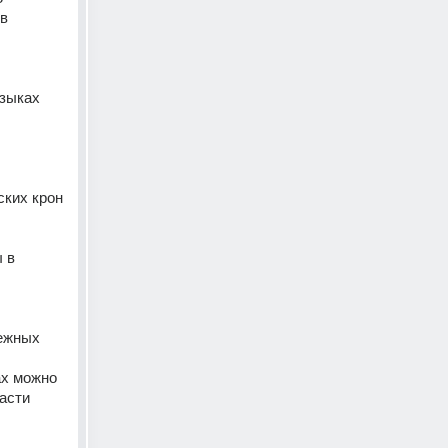
в 
зыках 
ких крон 
в 
ежных 
х можно 
сти 