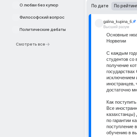
О любви без купюр
По дате
По рейтин
Философский вопрос
galina_kupina_6
Высший разум
Политические дебаты
Основные нюа
Норвегии
Смотреть все
С каждым годо
студентов со 
получение кот
государствах 
исключением и
иностранцев, 
достаточно мн
Как поступить
Все иностранн
казахстанцы) 
по гарантии к
поступление в
обучению в вы