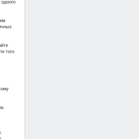
одного 
им 
чных 
йте 
ля того 
ому 
. 
.
 