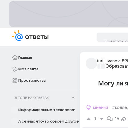
Главная
iurii_ivanov_89
Образова
Моя лента
Пространства
Могу ли я
В ТОПЕ НА ОТВЕТАХ
мнения
#колле
Информационные технологии
1
15
А сейчас что-то совсем другое