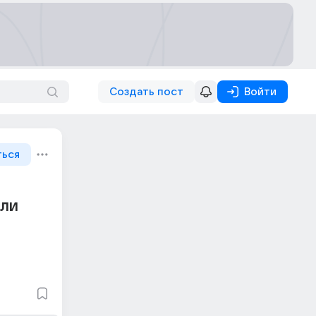
Создать пост
Войти
ться
сли