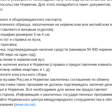
осольстве Норвегии. Для этого понадобится пакет документов, 
т:
чного и общегражданского паспорта;
вленного образца, заполненная на норвежском или английском я
оставляются визовым отделом);
ографии размером 3 на 4 см;
стат и справка из вуза;
траховка;
нка, подтверждающая наличие средств (минимум 94 400 норвежс
00 евро на один год);
исление в норвежский вуз;
 наличия жилья в Норвегии (справка о предоставление комнаты 
говор найма квартиры и т. д);
оплате консульского сбора.
 вузами России и Норвегии заключены соглашения по обмену 
частники таких программ не должны подтверждать наличие ден
ья в Норвегии. Всё необходимое для жизни им предоставляет 
сторона. Информацию о различных государственных программа
айте Норвежского центра международного сотрудничества в обла
ования (
www.siu.no)
.