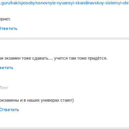
nt.guru/kak/sposoby/osnovnyie-nyuansyi-skandinavskoy-sistemyi-ob
ернет.
Ответить
м экзамен тоже сдавать.... учится там тоже придётся.
ветить
7
8лет
экзамены и в наших универах стают)
Ответить