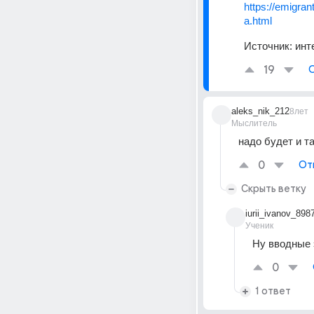
https://emigra
a.html
Источник:
инт
19
aleks_nik_212
8лет
Мыслитель
надо будет и та
0
От
Скрыть ветку
iurii_ivanov_898
Ученик
Ну вводные 
0
1 ответ