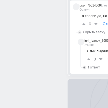
user_75614309
8лет
Оракул
в теории да, н
0
От
Скрыть ветку
iurii_ivanov_898
Ученик
Язык выучим
0
1 ответ