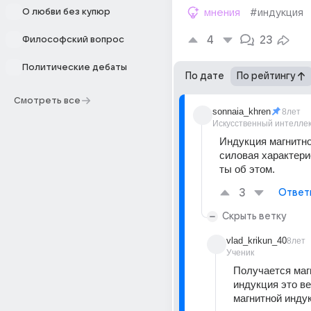
О любви без купюр
мнения
#индукция
4
23
Философский вопрос
Политические дебаты
По дате
По рейтингу
Смотреть все
sonnaia_khren
8лет
Искусственный интелле
Индукция магнитног
силовая характерис
ты об этом.
3
Ответ
Скрыть ветку
vlad_krikun_40
8лет
Ученик
Получается маг
индукция это ве
магнитной инду