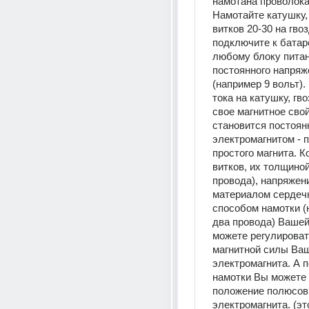
намотана проволока.
Намотайте катушку,
витков 20-30 на гвозд
подключите к батаре
любому блоку питан
постоянного напряж
(например 9 вольт).
тока на катушку, гво
свое магнитное свой
становится постоян
электромагнитом - п
простого магнита. К
витков, их толщиной
провода), напряжени
материалом сердечн
способом намотки (
два провода) Вашей
можете регулироват
магнитной силы Ваш
электромагнита. А 
намотки Вы можете 
положение полюсов 
электромагнита. (эт