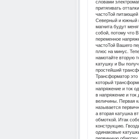
словами электромаг
притягивать отталки
частоТой питающей е
Северный и южный 
магнита будут меня
собой, потому что В
переменное напряже
частоТой Вашего пе
плюс на минус. Тепе
намотайте вторую т
катушку и Вы получи
простейший трансфо
Трансформатор это 
который трансформи
напряжение и ток о
в напряжение и ток д
величины. Первая к
называется первичн
а вторая катушка вт
обмоткой. Итак собе
конструкцию. Гвоздь
одинаковые катушки
первичную обмотку к