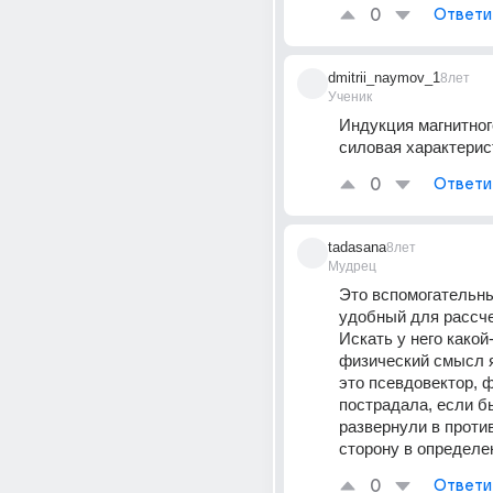
0
Ответи
dmitrii_naymov_1
8лет
Ученик
Индукция магнитного
силовая характерис
0
Ответи
tadasana
8лет
Мудрец
Это вспомогательный
удобный для рассче
Искать у него какой-
физический смысл я 
это псевдовектор, ф
пострадала, если бы
развернули в проти
сторону в определе
0
Ответи