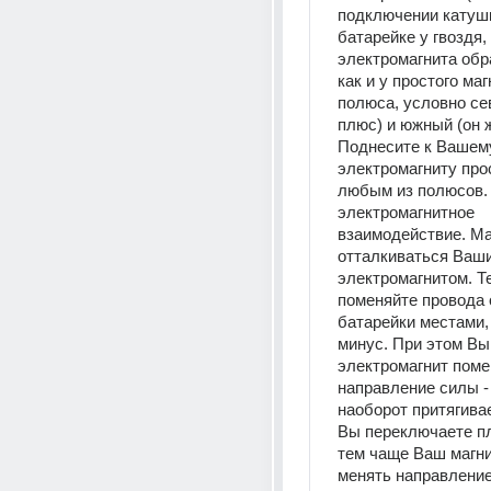
подключении катушк
батарейке у гвоздя, т
электромагнита обр
как и у простого маг
полюса, условно сев
плюс) и южный (он ж
Поднесите к Вашему
электромагниту прос
любым из полюсов. 
электромагнитное 
взаимодействие. Ма
отталкиваться Ваши
электромагнитом. Те
поменяйте провода 
батарейки местами, т
минус. При этом Вы 
электромагнит поме
направление силы - 
наоборот притягивае
Вы переключаете пл
тем чаще Ваш магни
менять направление