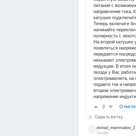
питания с возможно
направление тока. К
катушке подключите
Теперь включите бло
начинайте переключ
полярность с некото
На второй катушке у
появляться напряжен
передается посредст
называют электрома
индукции. В итоге н
гвозде у Вас работа
электромагнита, на 
подаете ток и напряж
втором электромагни
напряжение индукт
3
Ответи
Скрыть ветку
elshad_mammadov_2
Профи