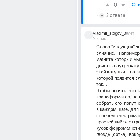
0
Отв
3 ответа
vladimir_stogov_3
8лет
Ученик
Слово "индукция" зн
влияние... например
магнита который мы
двигать внутри кату
этой катушки... на в
которой появится эл
ток...
Чтобы понять, что т
трансформатор, поп
собрать его, попутн
в каждом шаге. Для 
соберем электромаг
простейший электро
кусок ферромагнети
гвоздь (сотка), вокру