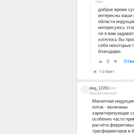
7лет
доброе время сут
интересны ваши 
области индукций
интересуюсь этой
ли я вам задават
хотелось бы прос
себя некоторые п
благодарю.
0
Отве
1 ответ
oleg_12281
8лет
Просветленный
Магнитная индукция
поток - величины 
характеризующие сил
особенно часто при
расчёта ферритовых
трасформаторов в б