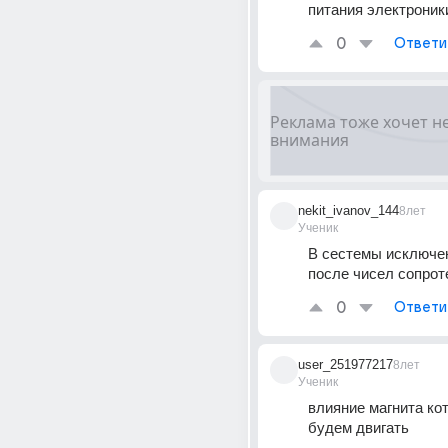
питания электроник
0
Ответи
nekit_ivanov_144
8лет
Ученик
В сестемы исключен
после чисел сопрот
0
Ответи
user_251977217
8лет
Ученик
влияние магнита ко
будем двигать