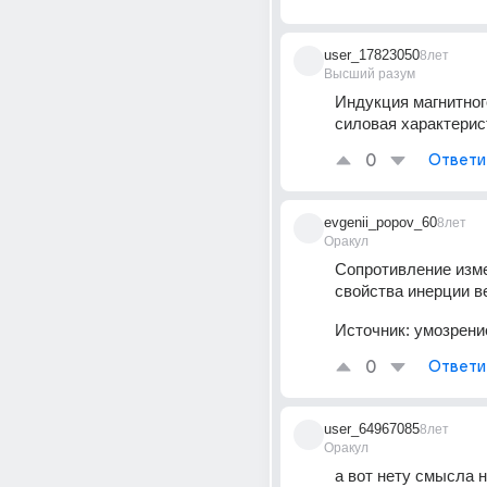
user_17823050
8лет
Высший разум
Индукция магнитного
силовая характерис
0
Ответи
evgenii_popov_60
8лет
Оракул
Сопротивление изме
свойства инерции 
Источник:
умозрени
0
Ответи
user_64967085
8лет
Оракул
а вот нету смысла ни