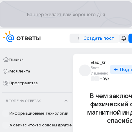
Создать пост
Главная
vlad_krikun_40
8лет
Подп
Моя лента
Изменено
Наука
+1
Пространства
В чем заклю
В ТОПЕ НА ОТВЕТАХ
физический 
магнитной ин
Информационные технологии
спасиб
А сейчас что-то совсем другое