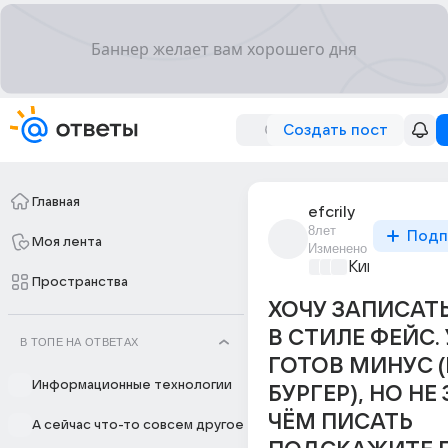
Создать пост
Главная
efcrily
8лет
Подп
Моя лента
Изменено
Киномания
+4
Пространства
ХОЧУ ЗАПИСАТ
В СТИЛЕ ФЕЙС.
В ТОПЕ НА ОТВЕТАХ
ГОТОВ МИНУС (
Информационные технологии
БУРГЕР), НО НЕ
ЧЁМ ПИСАТЬ
А сейчас что-то совсем другое