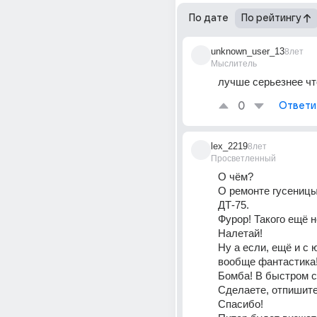
По дате
По рейтингу
unknown_user_13
8лет
Мыслитель
лучше серьезнее чт
0
Ответи
lex_2219
8лет
Просветленный
О чём?
О ремонте гусеницы
ДТ-75.
Фурор! Такого ещё н
Налетай!
Ну а если, ещё и с 
вообще фантастика
Бомба! В быстром с
Сделаете, отпишите
Спасибо!