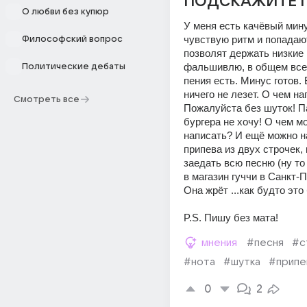
ПОДСКАЖИТЕ 
О любви без купюр
У меня есть качёвый мину
чувствую ритм и попадают
Философский вопрос
позволят держать низкие 
фальшивлю, в общем все 
Политические дебаты
пения есть. Минус готов. 
ничего не лезет. О чем на
Смотреть все
Пожалуйста без шуток! П
бургера не хочу! О чем мо
написать? И ещё можно н
припева из двух строчек, 
заедать всю песню (ну то 
в магазин гуччи в Санкт-П
Она жрёт ...как будто это 
P.S. Пишу без мата!
мнения
#песня
#с
#нота
#шутка
#припе
0
2