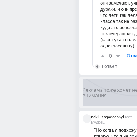
они замечают. уч
дураки. и они пр
что дети так дела
классе так не раз
куда это исчезла 
позавчерашняя д
(классуха спалил
одноклассницу).
0
Отве
1 ответ
nekii_zagadochnyi
8лет
Мудрец
"Но когда я подхожу
говорю, что я не пон