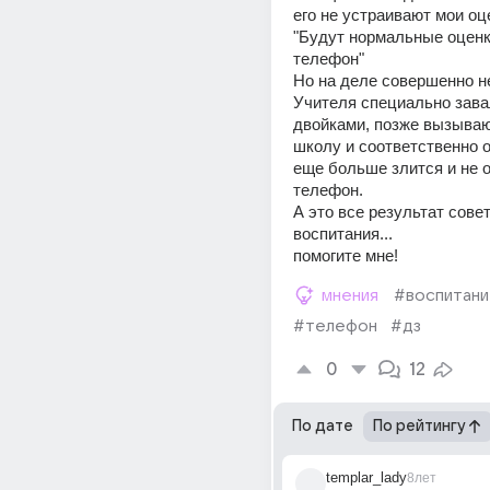
его не устраивают мои оц
"Будут нормальные оценки
телефон"
Но на деле совершенно не
Учителя специально зава
двойками, позже вызывают
школу и соответственно о
еще больше злится и не о
телефон.
А это все результат совет
воспитания...
помогите мне!
мнения
#воспитан
#телефон
#дз
0
12
По дате
По рейтингу
templar_lady
8лет