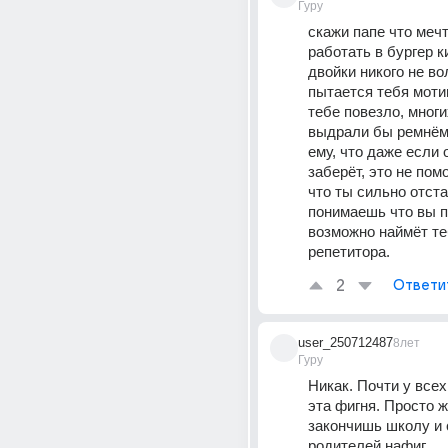
Гуру
скажи папе что меч
работать в бургер ки
двойки никого не вол
пытается тебя мотив
тебе повезло, многи
выдрали бы ремнём.
ему, что даже если о
заберёт, это не помо
что ты сильно отстал
понимаешь что вы п
возможно наймёт те
репетитора.
2
Ответи
user_250712487
8лет
Гуру
Никак. Почти у всех
эта фигня. Просто жд
закончишь школу и 
родителей нафиг.