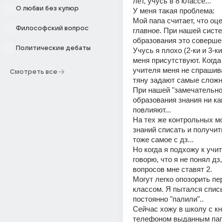
лет, учусь в 8 классе...
О любви без купюр
У меня такая проблема:
Мой папа считает, что оце
Философский вопрос
главное. При нашей систе
образования это совершен
Политические дебаты
Учусь я плохо (2-ки и 3-ки)
меня присутствуют. Когда я
учителя меня не спрашиваю
Смотреть все
тяну задают самые сложн
При нашей "замечательной
образования знания ни как
повлияют...
На тех же контрольных мо
знаний списать и получить 
тоже самое с дз...
Но когда я подхожу к учит
говорю, что я не понял дз,
вопросов мне ставят 2.
Могут легко опозорить пе
классом. Я пытался списы
постоянно "палили"..
Сейчас хожу в школу с к
телефоном выданным папо