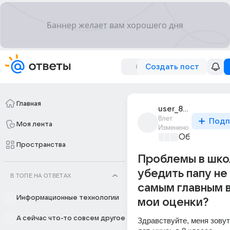
Создать пост
Главная
user_85164851
8лет
Подп
Моя лента
Изменено
Образовател
Пространства
Проблемы в школ
убедить папу не
В ТОПЕ НА ОТВЕТАХ
самым главным 
Информационные технологии
мои оценки?
А сейчас что-то совсем другое
Здравствуйте, меня зовут