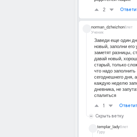
2
Ответи
norman_dzheizhon
8лет
Ученик
Заведи еще один дне
новый, заполни его 
заметят разницы, ст
давай новый, хороши
старый, только слож
что надо заполнить 
сегоднешнего дня, а
каждую неделю запо
дневника, не запутат
спалиться
1
Ответи
Скрыть ветку
templar_lady
8лет
Гуру