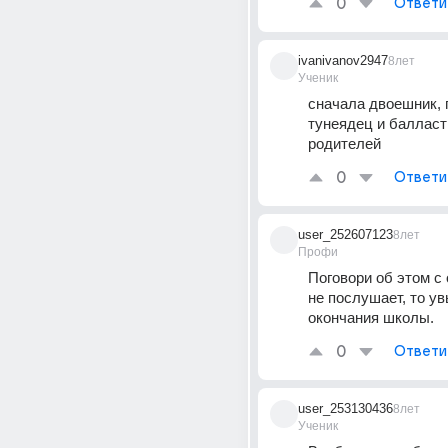
0
Ответи
ivanivanov2947
8лет
Ученик
сначала двоешник, 
тунеядец и балласт 
родителей
0
Ответи
user_252607123
8лет
Профи
Поговори об этом с 
не послушает, то увы
окончания школы.
0
Ответи
user_253130436
8лет
Ученик