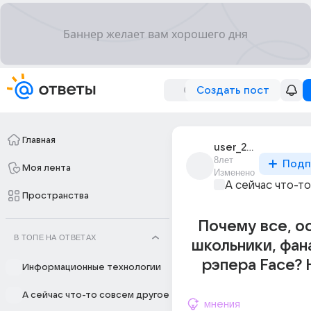
Создать пост
Главная
user_251802024
8лет
Подп
Моя лента
Изменено
А сейчас что-т
Пространства
Почему все, о
В ТОПЕ НА ОТВЕТАХ
школьники, фан
рэпера Face? Н
Информационные технологии
А сейчас что-то совсем другое
мнения