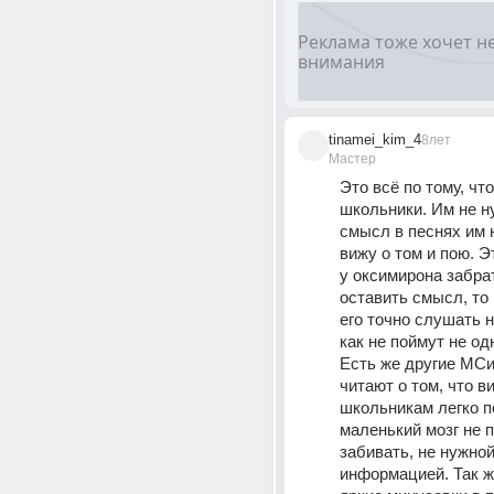
tinamei_kim_4
8лет
Мастер
Это всё по тому, что
школьники. Им не н
смысл в песнях им н
вижу о том и пою. Эт
у оксимирона забрать
оставить смысл, то
его точно слушать не
как не поймут не од
Есть же другие МСи
читают о том, что ви
школьникам легко по
маленький мозг не п
забивать, не нужной
информацией. Так ж