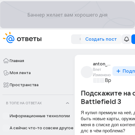
Создать пост
Главная
anton_sudakov_101
8лет
Подп
Моя лента
Изменено
Время игр
+2
Пространства
Подскажите на 
Battlefield 3
В ТОПЕ НА ОТВЕТАХ
Я купил премиум на неё,
Информационные технологии
быть новые карты, оружие и
меня в списке доп контент
А сейчас что-то совсем другое
длс в чём проблема?