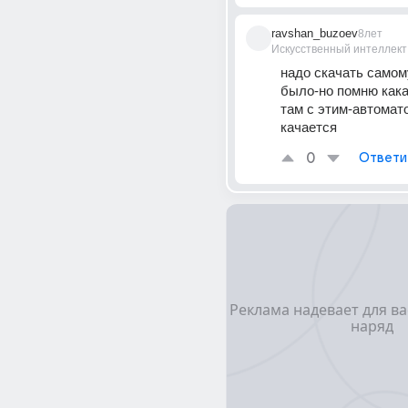
ravshan_buzoev
8лет
Искусственный интеллект
надо скачать самому
было-но помню какая
там с этим-автомато
качается
0
Ответи