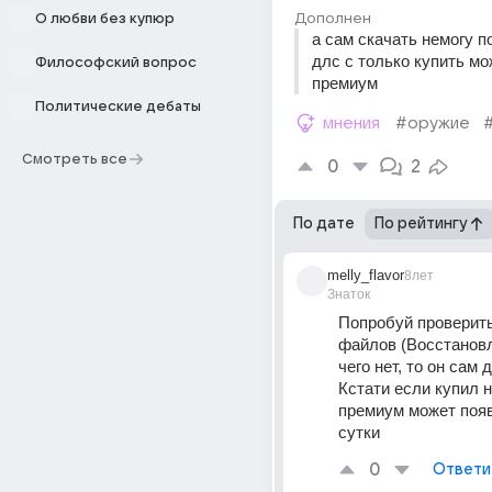
Дополнен
О любви без купюр
а сам скачать немогу по
длс с только купить мо
Философский вопрос
премиум
Политические дебаты
мнения
#оружие
Смотреть все
0
2
По дате
По рейтингу
melly_flavor
8лет
Знаток
Попробуй проверить
файлов (Восстановл
чего нет, то он сам д
Кстати если купил н
премиум может появ
сутки
0
Ответи