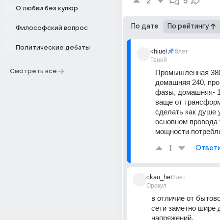
2
5
О любви без купюр
По дате
По рейтингу
Философский вопрос
Политические дебаты
khiuel
8лет
Гений
Смотреть все
Промышленная 380 
домашняя 240, про
фазы, домашняя- 1 
ваще от трансформ
сделать как душе у
основном провода 
мощности потребл
1
Ответ
ckau_het
8лет
Оракул
в отличие от бытовой
сети заметно шире 
напряжений.