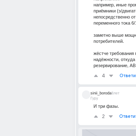
например, иные пром
приёмники (э/двигат
непосредственно от 
переменного тока 6/
заметно выше мощн
потребителей.
жёстче требования п
надёжности, откуда 
резервирование, АВ
4
Ответи
sinii_boroda
8лет
Гуру
И три фазы.
2
Ответи