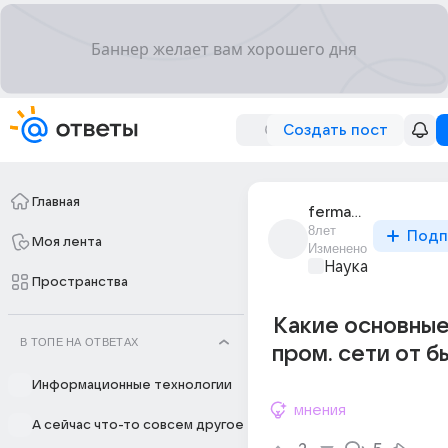
Создать пост
Главная
fermacactusov
8лет
Подп
Моя лента
Изменено
Наука
Пространства
Какие основные
В ТОПЕ НА ОТВЕТАХ
пром. сети от бы
Информационные технологии
мнения
А сейчас что-то совсем другое