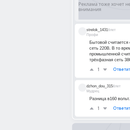
strelok_1431
8лет
Профи
Бытовой считается 
сеть 220В. В то врем
промышленной счит
трёхфазная сеть 38
1
Ответи
dzhon_dou_315
8лет
Мудрец
Разница в160 вольт.
1
Ответи