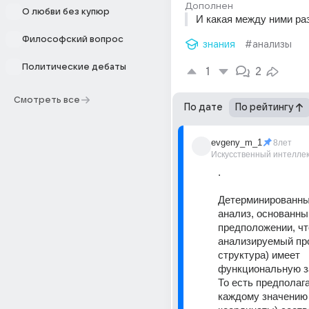
Дополнен
О любви без купюр
И какая между ними ра
Философский вопрос
знания
#анализы
Политические дебаты
1
2
Смотреть все
По дате
По рейтингу
evgeny_m_1
8лет
Искусственный интелле
.
Детерминированный
анализ, основанный
предположении, что
анализируемый про
структура) имеет 
функциональную за
То есть предполага
каждому значению 