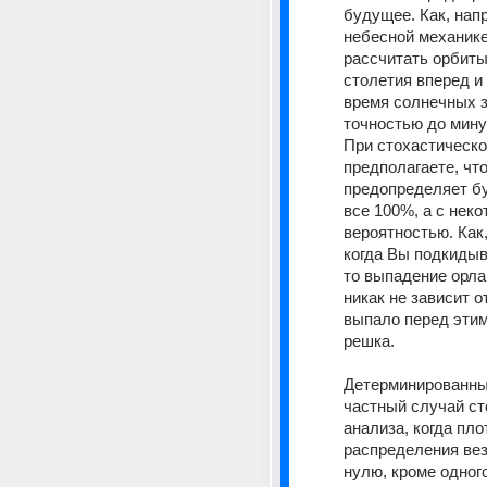
будущее. Как, напр
небесной механике
рассчитать орбиты 
столетия вперед и 
время солнечных з
точностью до мину
При стохастическо
предполагаете, что
предопределяет бу
все 100%, а с неко
вероятностью. Как,
когда Вы подкидыва
то выпадение орла
никак не зависит от 
выпало перед этим,
решка.
Детерминированный
частный случай ст
анализа, когда пло
распределения вез
нулю, кроме одног