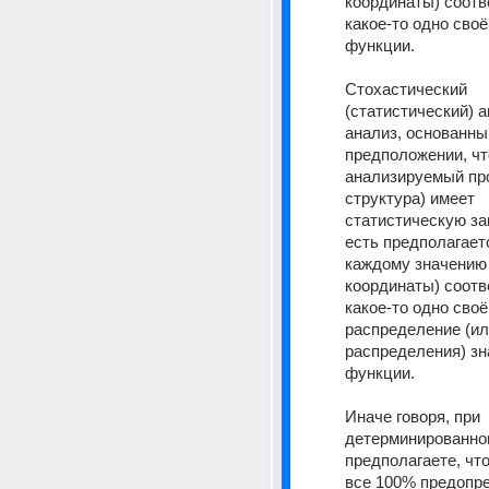
координаты) соотв
какое-то одно своё
функции.
Стохастический 
(статистический) ан
анализ, основанный
предположении, что
анализируемый про
структура) имеет 
статистическую зав
есть предполагаетс
каждому значению 
координаты) соотв
какое-то одно своё 
распределение (ил
распределения) зн
функции.
Иначе говоря, при 
детерминированном
предполагаете, что
все 100% предопре