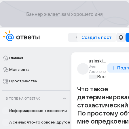
Создать пост
Главная
usinskii_komar
8лет
Подп
Моя лента
Изменено
Все про бизн
Пространства
Что такое
детерминирова
В ТОПЕ НА ОТВЕТАХ
стохастический
Информационные технологии
По простому об
мне опредкоени
А сейчас что-то совсем другое