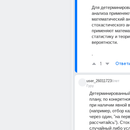
Для детерминирова
анализа применяют
математический ан
стохастического ан
применяют матема
статистику и теори
вероятности.
.
1
Ответ
user_26011723
8лет
Гуру
Детерминированный -
плану, по конкретном
при наличии явной в
(например, отбор ка
через один, "на пер
рассчитайсь"). Стох
случайный либо усл