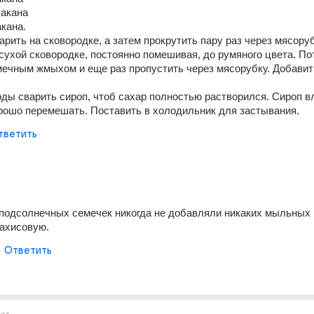
такана
акана. 
рить на сковородке, а затем прокрутить пару раз через мясоруб
сухой сковородке, постоянно помешивая, до румяного цвета. Пот
ечным жмыхом и еще раз пропустить через мясорубку. Добавить
оды сварить сироп, чтоб сахар полностью растворился. Сироп вл
рошо перемешать. Поставить в холодильник для застывания.
тветить
 подсолнечных семечек никогда не добавляли никаких мыльных к
рахисовую.
Ответить