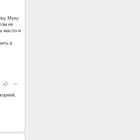
ку. Муку 
ом ее 
 масло и 
ить в 
орней, 