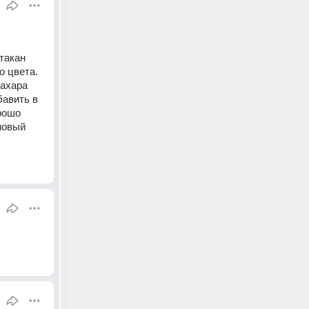
такан 
 цвета. 
ахара 
авить в 
рошо 
овый 