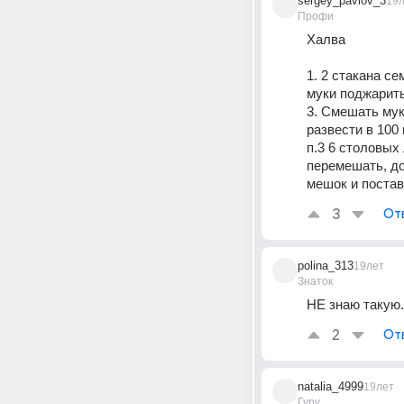
sergey_pavlov_3
19
Профи
Халва 
1. 2 стакана се
муки поджарить
3. Смешать муку
развести в 100 
п.3 6 столовых
перемешать, до
мешок и постав
3
От
polina_313
19лет
Знаток
НЕ знаю такую.
2
От
natalia_4999
19лет
Гуру