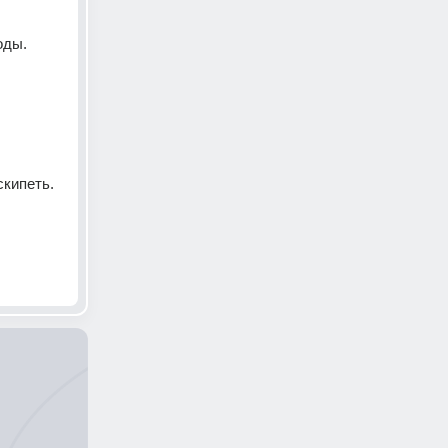
оды. 
скипеть.