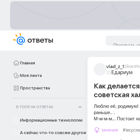
Главная
vlad_z_1
19лет
Из
Едариум
Моя лента
Как делается
Пространства
советская ха
Люблю её, родимую! А
В ТОПЕ НА ОТВЕТАХ
раньше.. .
М-м-м-м... Постоит н
Информационные технологии
мнения
#вкусн
А сейчас что-то совсем другое