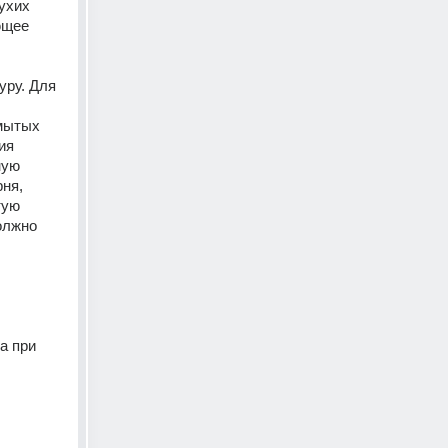
ухих 
ющее 
ру. Для 
мытых 
ия 
ную 
ня, 
тую 
олжно 
а при 