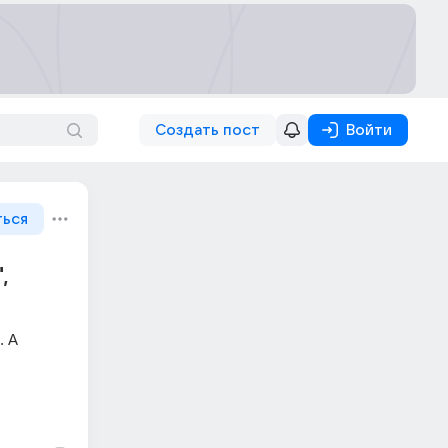
Создать пост
Войти
ться
,
 А 