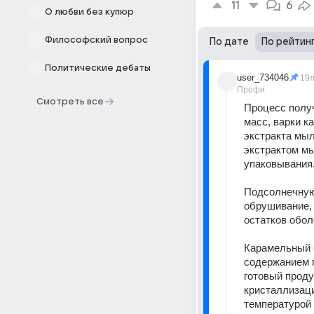
11
6
О любви без купюр
Философский вопрос
По дате
По рейтин
Политические дебаты
user_734046
19
Профи
Смотреть все
Процесс получ
масс, варки к
экстракта мыл
экстрактом мы
упаковывания.
Подсолнечную 
обрушивание, 
остатков обол
Карамельный с
содержанием па
готовый проду
кристаллизаци
температурой 