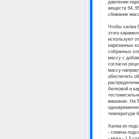
давлении пара
веществ 94..
сбивание мас
Чтобы халва б
этого карамел
используют от
нарезанных ко
собранных отв
массу с добав
согласно реце
массу направ
обеспечить об
распределени
белковой и к
тестомесильн
машинах. На 5
одновременно
температуре 6
Халва из под
- семена подс
- мука - 1.5 ст