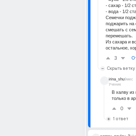
- сахар - 1/2 с
- вода - 1/2 ст
Семечки поджа
поджарить на 
смешать с сем
перемешать. 
Из сахара и в
остальное, хо
3
О
Скрыть ветку
irina_shu
9мес
Ученик
В халву из
только в а
0
1 ответ