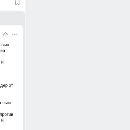
овых 
ия 
 и 
дер от 
енным 
против 
 и 