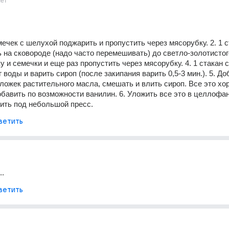
лет
мечек с шелухой поджарить и пропустить через мясорубку. 2. 1 с
 на сковороде (надо часто перемешивать) до светло-золотистого
 и семечки и еще раз пропустить через мясорубку. 4. 1 стакан с
г воды и варить сироп (после закипания варить 0,5-3 мин.). 5. Доб
 ложек растительного масла, смешать и влить сироп. Все это хо
бавить по возможности ванилин. 6. Уложить все это в целлофан
ить под небольшой пресс.
ветить
..
ветить