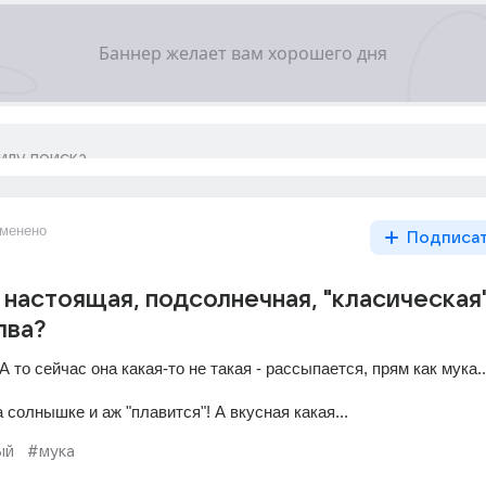
менено
Подписа
 настоящая, подсолнечная, "класическая"
лва?
 то сейчас она какая-то не такая - рассыпается, прям как мука...
а солнышке и аж "плавится"! А вкусная какая...
ый
#мука