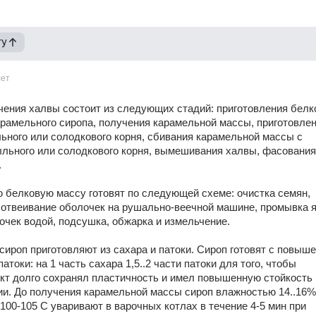
гу
лет
ения халвы состоит из следующих стадий: приготовления белк
арамельного сиропа, получения карамельной массы, приготовлен
ьного или солодкового корня, сбивания карамельной массы с 
льного или солодкового корня, вымешивания халвы, фасования
 
белковую массу готовят по следующей схеме: очистка семян, 
отвеивание оболочек на рушально-веечной машине, промывка я
очек водой, подсушка, обжарка и измельчение. 
ироп приготовляют из сахара и патоки. Сироп готовят с повыш
токи: на 1 часть сахара 1,5..2 части патоки для того, чтобы 
кт долго сохранял пластичность и имел повышенную стойкость 
и. До получения карамельной массы сироп влажностью 14..16%
100-105 С уваривают в варочных котлах в течение 4-5 мин при 