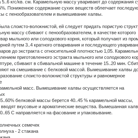
 5..6 кгс/кв. см. Карамельную массу уваривают до содержания с
95%. Пониженное содержание сухих веществ облегчает последу
сы с пенообразователем и вымешивание халвы. 
ыла слоисто-волокнистой, ей следует придать пористую структу
ьную массу сбивают с пенообразователем, в качестве которого 
вар мыльного или солодкового корня, который получают из про
рней путем 3..4 кратного отваривания и последующего увариван
аров до экстракта с относительной плотностью 1,05. Карамель
лением приготовленного эстракта мыльного или солодкового кор
птуре, сбивают в сбивальной машине в течение 15..20 мин. Сби
ляют на смешивание с белковой массой. Вымешивание халвы д
разование слоисто-волокнистой структуры и равномерное 
е 
арамельной масс. Вымешивание халвы осуществляется на 
ых 
5..60% белковой массы берется 40..45 % карамельной массы, 
 вводят вкусовые и ароматические вещества. Вымешанная халв
0..65 С направляется на фасование и упаковывание. 
солнечных семечек 
олнуха - 2 стакана
акана