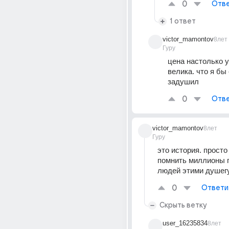
0
Отве
1 ответ
victor_mamontov
8лет
Гуру
цена настолько у
велика. что я бы 
задушил
0
Отве
victor_mamontov
8лет
Гуру
это история. просто 
помнить миллионы п
людей этими душег
0
Ответи
Скрыть ветку
user_16235834
8лет