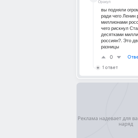
Оракул
вы подняли огром
ради чего Ленин 
миллионами росси
чего рискнул Ста
десятками милли
россиян?. Это дв
разницы
0
Отве
1 ответ