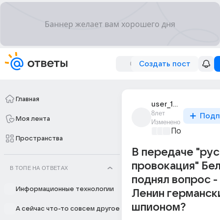
Создать пост
Главная
user_16235834
8лет
Подп
Моя лента
Изменено
Политически
Пространства
В передаче "рус
провокация" Бе
В ТОПЕ НА ОТВЕТАХ
поднял вопрос -
Информационные технологии
Ленин германск
шпионом?
А сейчас что-то совсем другое