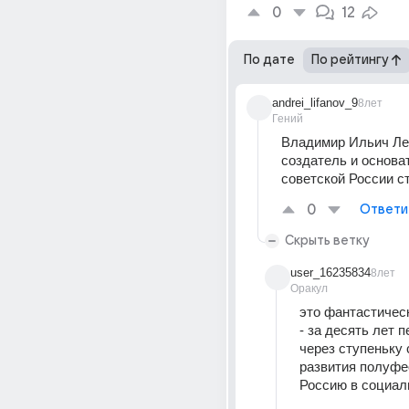
0
12
По дате
По рейтингу
andrei_lifanov_9
8лет
Гений
Владимир Ильич Лен
создатель и основат
советской России с
0
Ответи
Скрыть ветку
user_16235834
8лет
Оракул
это фантастическ
- за десять лет п
через ступеньку 
развития полуфе
Россию в социал