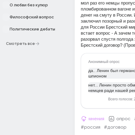
мол раз его немцы пропус
О любви без купюр
пломбированном вагоне и
денег на смуту в России. 
Философский вопрос
заключил позорный и раз
для России Брестский мир.
Политические дебаты
встает вопрос - А зачем т
разорвал спустя полгода э
Смотреть все
Брестский договор? (Про
Анонимный опрос
да.. Ленин был герман
шпионом
нет... Ленин просто об
немцев ради нашей р
Всего голосов: 
мнения
опрос
#россия
#договор