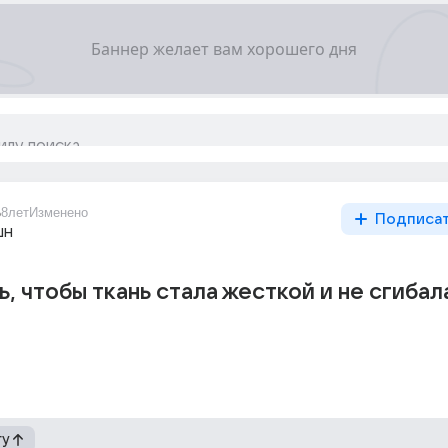
6
8лет
Изменено
Подписа
шн
ь, чтобы ткань стала жесткой и не сгибал
гу