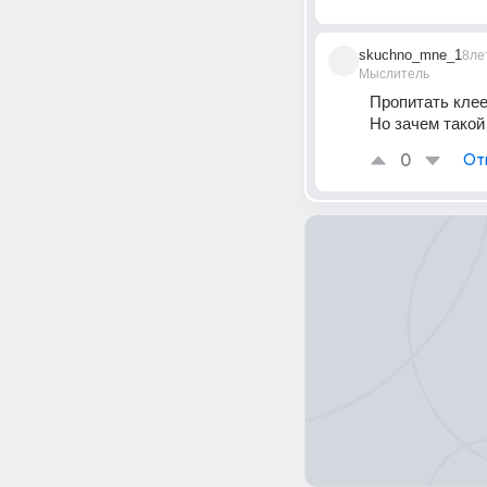
skuchno_mne_1
8ле
Мыслитель
Пропитать кле
Но зачем такой
0
От