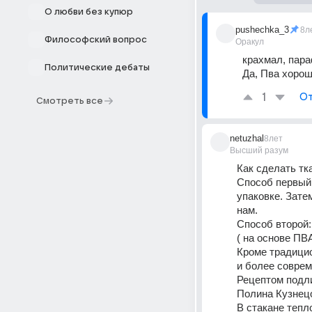
О любви без купюр
pushechka_3
8л
Философский вопрос
Оракул
крахмал, пар
Политические дебаты
Да, Пва хорош
1
От
Смотреть все
netuzhal
8лет
Высший разум
Как сделать тк
Способ первый 
упаковке. Зате
нам.
Способ второй:
( на основе ПВ
Кроме традицио
и более соврем
Рецептом подли
Полина Кузнец
В стакане тепл