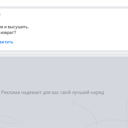
т
ем и высушить.
 изврат?
ветить