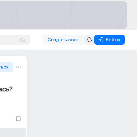
Создать пост
Войти
ться
ась?