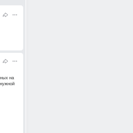
ных на 
нужной 