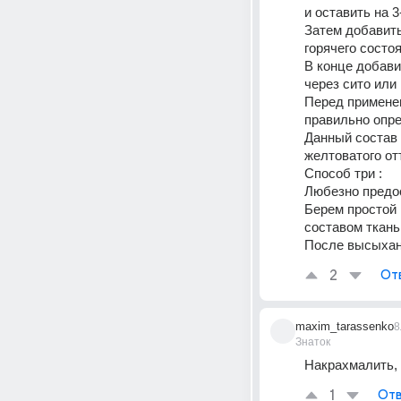
и оставить на 3
Затем добавить
горячего состо
В конце добави
через сито или
Перед применен
правильно опре
Данный состав 
желтоватого от
Способ три :
Любезно предо
Берем простой 
составом ткань
После высыхани
2
От
maxim_tarassenko
8
Знаток
Накрахмалить,
1
Отв