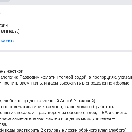
ет
афин
ая вещь.)
ветить
ань жесткой
(легкий): Разводим желатин теплой водой, в пропорциях, указан
м пропитываем ткань, и даем высохнуть в определенной форме, 
А, любезно предоставленный Анной Ушаковой)
нного желатина или крахмала, ткань можно обработать
енным способом – раствором из обойного клея, ПВА и спирта.
лась замечательный мастер и одна из моих учителей –
ова.
ой воды растворить 2 столовые ложки обойного клея (любого)