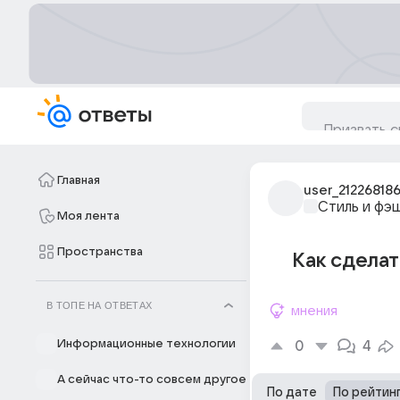
Главная
user_21226818
Стиль и фэ
Моя лента
Пространства
Как сделат
В ТОПЕ НА ОТВЕТАХ
мнения
Информационные технологии
0
4
А сейчас что-то совсем другое
По дате
По рейтин