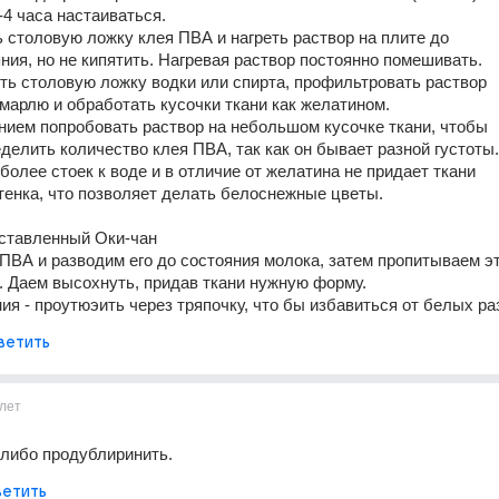
-4 часа настаиваться.
 столовую ложку клея ПВА и нагреть раствор на плите до
яния, но не кипятить. Нагревая раствор постоянно помешивать.
ть столовую ложку водки или спирта, профильтровать раствор
 марлю и обработать кусочки ткани как желатином.
ием попробовать раствор на небольшом кусочке ткани, чтобы
делить количество клея ПВА, так как он бывает разной густоты.
более стоек к воде и в отличие от желатина не придает ткани
тенка, что позволяет делать белоснежные цветы.
ставленный Оки-чан
ПВА и разводим его до состояния молока, затем пропитываем эт
. Даем высохнуть, придав ткани нужную форму.
я - проутюэить через тряпочку, что бы избавиться от белых ра
ветить
лет
 либо продублиринить.
етить