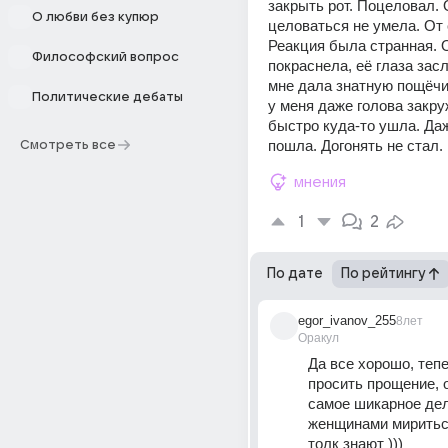
закрыть рот. Поцеловал. 
О любви без купюр
целоваться не умела. От 
Реакция была странная. О
Философский вопрос
покраснела, её глаза засл
мне дала знатную пощёчин
Политические дебаты
у меня даже голова закру
быстро куда-то ушла. Даж
пошла. Догонять не стал.
Смотреть все
мнения
1
2
По дате
По рейтингу
egor_ivanov_255
8лет
Оракул
Да все хорошо, теп
просить прощение, о
самое шикарное дел
женщинами мириться
толк знают )))