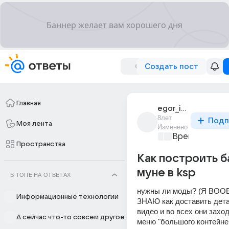
Создать пост
Главная
egor_isaichev_10
8лет
Подп
Моя лента
Изменено
Время игр
+1
Пространства
Как построить б
муне в ksp
В ТОПЕ НА ОТВЕТАХ
нужны ли моды? (Я ВОО
Информационные технологии
ЗНАЮ как доставить дета
видео и во всех они заходя
А сейчас что-то совсем другое
меню "большого контейнер