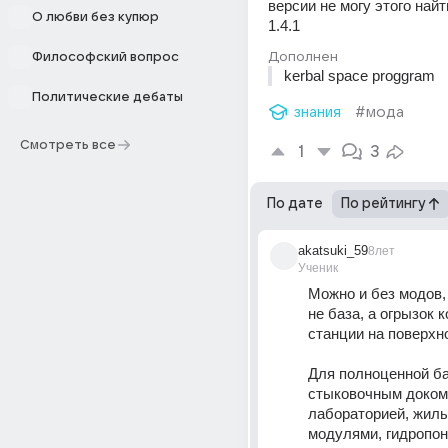
версии не могу этого найти
О любви без купюр
1.4.1
Дополнен
Философский вопрос
kerbal space proggram
Политические дебаты
знания
#мода
Смотреть все
1
3
По дате
По рейтингу
akatsuki_59
8лет
Ученик
Можно и без модов, 
не база, а огрызок 
станции на поверхн
Для полноценной баз
стыковочным доком,
лабораторией, жилы
модулями, гидропони