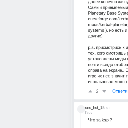
далее конечно же н
Самый приемлемый э
Planetary Base Syste
curseforge.com/kerba
mods/kerbal-planetar
systems ), но есть и
других)
p.s. присмотрись к 
тех, кого смотришь р
установлены моды и
почти всегда отобр
справа на экране.. Е
игре их нет, значит 
использовал моды)
2
Ответи
one_hot_1
8лет
Гуру
Что за ksp ?