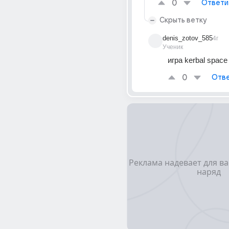
0
Ответи
Скрыть ветку
denis_zotov_585
4г
Ученик
игра kerbal space
0
Отве