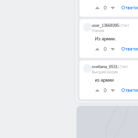
0
Ответи
user_13668395
17лет
Ученик
Из армии.
0
Ответи
svetlana_6531
17лет
Высший разум
из армии
0
Ответи