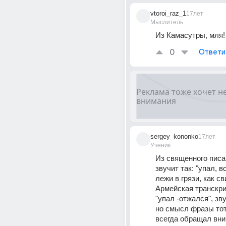
vtoroi_raz_1
17лет
Мыслитель
Из Камасутры, мля!
0
Ответи
sergey_kononko
17лет
Ученик
Из священного писан
звучит так: "упал, вс
лежи в грязи, как св
Армейская транскри
"упал -отжался", зву
но смысл фразы тот 
всегда обращал вни