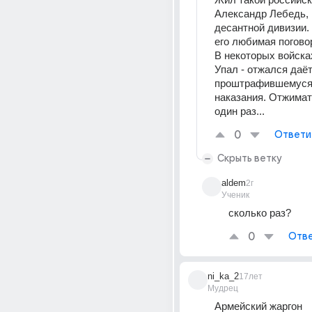
Александр Лебедь, 
десантной дивизии. 
его любимая погово
В некоторых войска
Упал - отжался даёт
проштрафившемуся 
наказания. Отжимать
один раз...
0
Ответи
Скрыть ветку
aldem
2г
Ученик
сколько раз?
0
Отве
ni_ka_2
17лет
Мудрец
Армейский жаргон