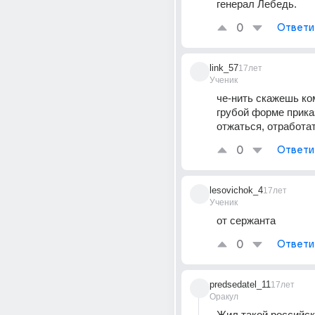
генерал Лебедь.
0
Ответи
link_57
17лет
Ученик
че-нить скажешь ком
грубой форме прика
отжаться, отработа
0
Ответи
lesovichok_4
17лет
Ученик
от сержанта
0
Ответи
predsedatel_11
17лет
Оракул
Жил такой российск