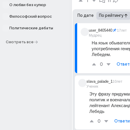
1
11
О любви без купюр
По дате
По рейтингу
Философский вопрос
Политические дебаты
user_8405440
17лет
Мудрец
Смотреть все
На язык обывателя
употребления гене
Лебедем.
0
Ответ
slava_palade_1
10лет
Ученик
Эту фразу придумал
политик и военачаль
лейтенант Александ
Лебедь
0
Ответи