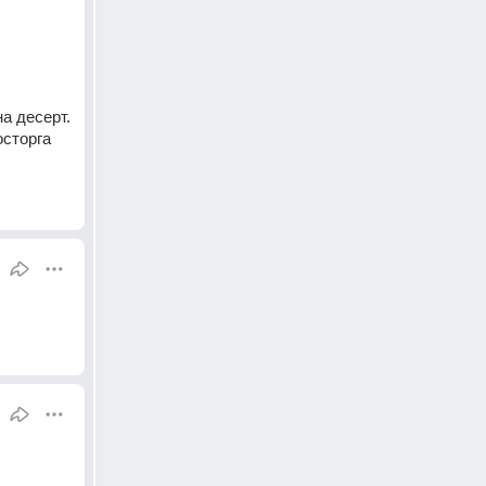
 десерт. 
сторга 