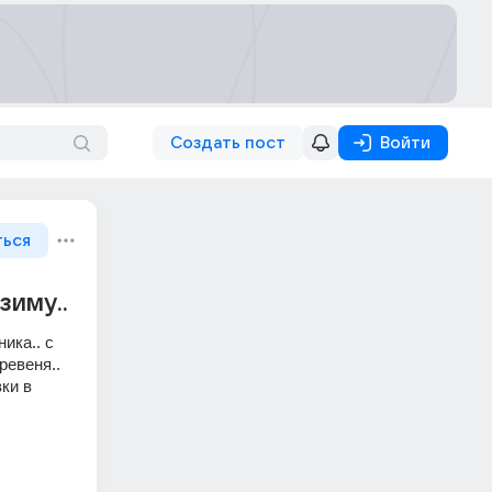
Создать пост
Войти
ться
зиму..
ка.. с 
евеня.. 
ки в 