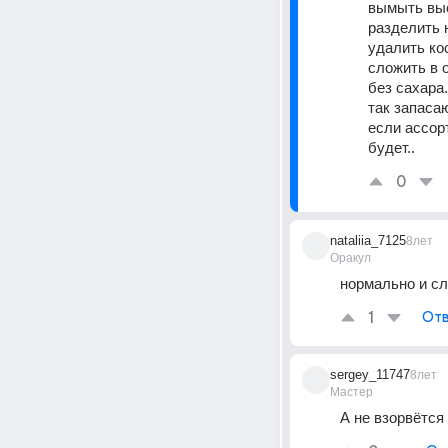
вымыть вы
разделить 
удалить ко
сложить в о
без сахара.
так запаса
если ассорт
будет..
0
nataliia_7125
8лет
Оракул
нормально и сл
1
Отв
sergey_11747
8лет
Мастер
А не взорвётся 