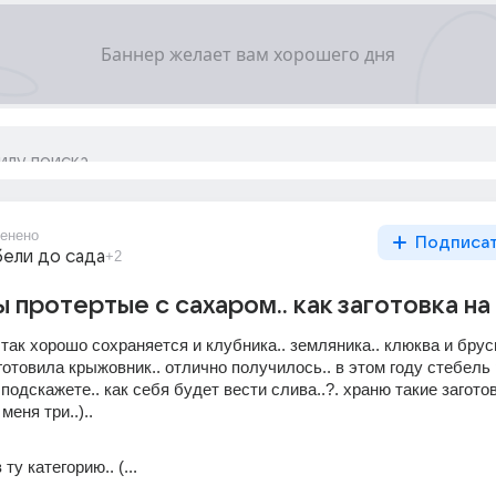
енено
Подписа
бели до сада
+2
 протертые с сахаром.. как заготовка на 
 так хорошо сохраняется и клубника.. земляника.. клюква и брусни
готовила крыжовник.. отлично получилось.. в этом году стебель р
подскажете.. как себя будет вести слива..?. храню такие заготов
меня три..)..
 ту категорию.. (...