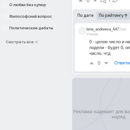
0
1
О любви без купюр
По дате
По рейтингу
Философский вопрос
Политические дебаты
lena_andreeva_647
7лет
Ученик
0 - целое число и на 
Смотреть все
подели - будет 0, оп
число. чтд
0
Ответи