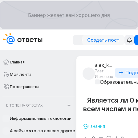
Создать пост
Главная
alex_kushakov_2
7лет
Подп
Моя лента
Изменено
Образовательны
Пространства
Является ли 0
В ТОПЕ НА ОТВЕТАХ
всем числам и 
Информационные технологии
знания
А сейчас что-то совсем другое