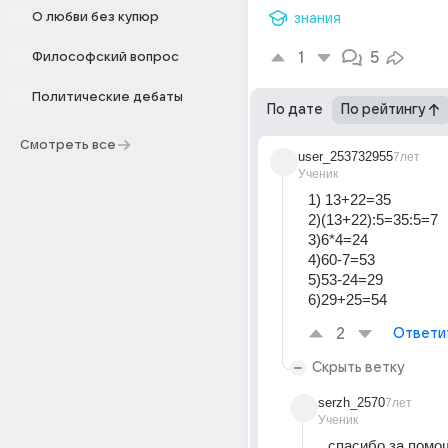
О любви без купюр
знания
1
5
Философский вопрос
Политические дебаты
По дате
По рейтингу
Смотреть все
user_253732955
7лет
Ученик
1) 13+22=35
2)(13+22):5=35:5=7
3)6*4=24
4)60-7=53
5)53-24=29
6)29+25=54
2
Ответи
Скрыть ветку
serzh_2570
7лет
Ученик
спасибо за помощь