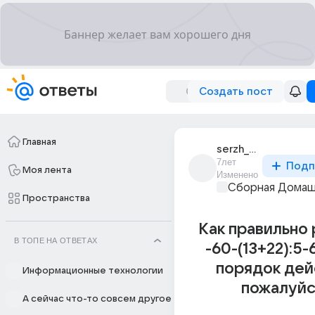
Создать пост
Главная
serzh_2570
7лет
Подп
Моя лента
Изменено
Сборная Домаш
Пространства
Как правильно
В ТОПЕ НА ОТВЕТАХ
-60-(13+22):5-
порядок дей
Информационные технологии
пожалуйс
А сейчас что-то совсем другое