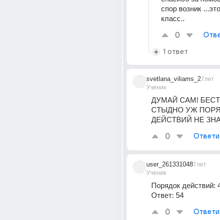
спор возник ...это
класс..
0
Отве
1 ответ
svetlana_viliams_2
7лет
Ученик
ДУМАЙ САМ! БЕСТ
СТЫДНО УЖ ПОРЯ
ДЕЙСТВИЙ НЕ ЗНАТ
0
Ответи
user_261331048
7лет
Ученик
Порядок действий: 4, 
Ответ: 54
0
Ответи