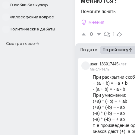
меняются?
О любви без купюр
Помогите понять
Философский вопрос
мнения
Политические дебаты
0
1
Смотреть все
По дате
По рейтингу
user_186917445
7лет
Мыслитель
При раскрытии скоб
+ (a + b) = +a + b
- (a + b) = - a - b
При умножении:
(+a) * (+b) = + ab
(+a) * (-b) = - ab
(-a) * (+b) = - ab
(-a) * (-b) = + ab
т. е произведение о
знаков дают (+), а р