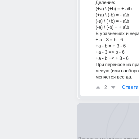
Деление:
(+a) \ (+b) = + a\b
(+a) \ (-b) = - a\b
(-a) \ (+b) = - a\b
(-a) \ (-b) = + a\b
В уравнениях и нер
+ a - 3 = b - 6 
+a - b = + 3 - 6
+a - 3 =< b - 6
+a - b =< + 3 - 6
При переносе из пра
левую (или наоборот
меняется всегда.
2
Ответи