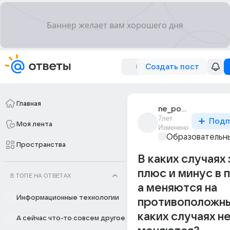
Создать пост
Главная
ne_pomniu_imia_7
7лет
Подп
Моя лента
Изменено
Образовательны
Пространства
В каких случаях 
плюс и минус в 
В ТОПЕ НА ОТВЕТАХ
а меняются на
Информационные технологии
противоположные
каких случаях н
А сейчас что-то совсем другое