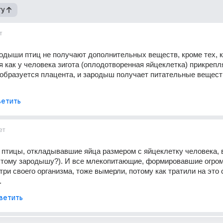
гу
т
одыши птиц не получают дополнительных веществ, кроме тех, к
я как у человека зигота (оплодотворенная яйцеклетка) прикрепля
 образуется плацента, и зародыш получает питательные веществ
етить
ет
 птицы, откладывавшие яйца размером с яйцеклетку человека, 
этому зародышу?). И все млекопитающие, формировавшие огром
три своего организма, тоже вымерли, потому как тратили на это 
.
ветить