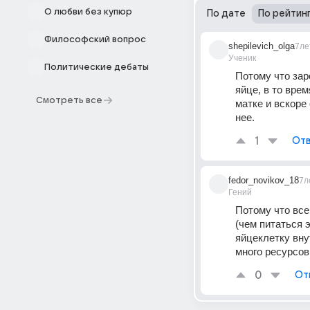
О любви без купюр
По дате
По рейтин
Философский вопрос
shepilevich_olga
7ле
Ученик
Политические дебаты
Потому что зар
яйце, в то врем
Смотреть все
матке и вскоре
нее.
1
Отв
fedor_novikov_18
7л
Гений
Потому что все
(чем питаться 
яйцеклетку вну
много ресурсов
0
От