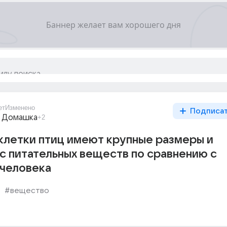
ет
Изменено
Подписа
 Домашка
+2
клетки птиц имеют крупные размеры и
с питательных веществ по сравнению с
 человека
#вещество