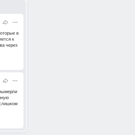
оторые в 
ется к 
а через 
вымерли 
ную 
слишком 