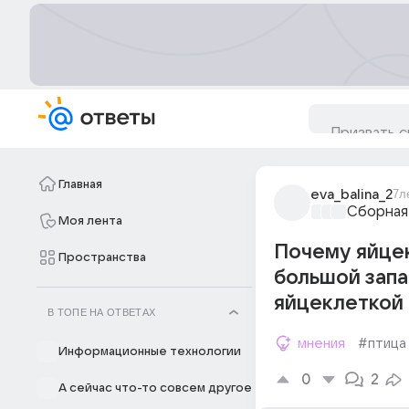
Главная
eva_balina_2
7л
Сборная
Моя лента
Почему яйце
Пространства
большой запа
яйцеклеткой
В ТОПЕ НА ОТВЕТАХ
мнения
#птица
Информационные технологии
0
2
А сейчас что-то совсем другое