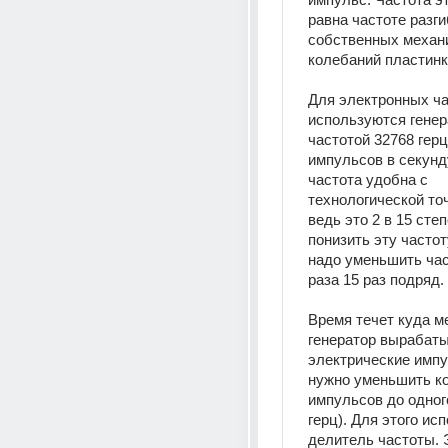
равна частоте разги
собственных механи
колебаний пластинк
Для электронных ча
используются генер
частотой 32768 герц,
импульсов в секунду
частота удобна с 
технологической точ
ведь это 2 в 15 степ
понизить эту частоту
надо уменьшить част
раза 15 раз подряд.
Время течет куда м
генератор вырабаты
электрические импул
нужно уменьшить ко
импульсов до одного
герц). Для этого исп
делитель частоты. Э