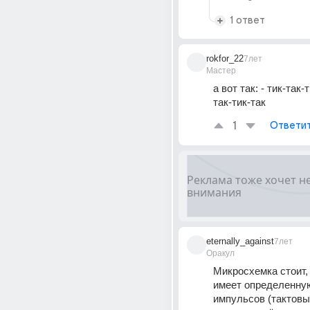
1 ответ
rokfor_22
7лет
Мастер
а вот так: - тик-так-
так-тик-так
1
Ответи
eternally_against
7лет
Оракул
Микросхемка стоит, 
имеет определенную
импульсов (тактовый