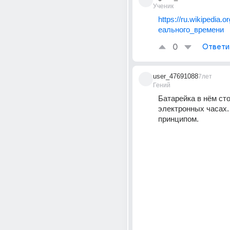
Ученик
https://ru.wikipedia.
еального_времени
0
Ответи
user_47691088
7лет
Гений
Батарейка в нём стои
электронных часах. 
принципом.