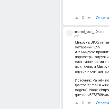
0
Ответи
renamed_user_10
7лет
Гуру
Микруха BIOS питае
батарейки 3,5V.
А в микрухе прошит
параметры загрузки 
системное время кон
выключен, а Микрух
внутри и считает вр
Источник:
<a rel="no
tps://otvet.mail.ru/q
target="_blank">https:
question/6273709</a
0
Ответи