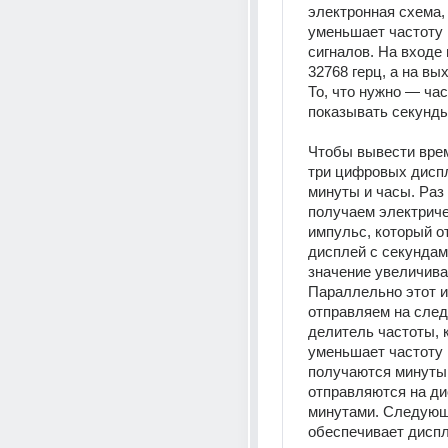
электронная схема, 
уменьшает частоту 
сигналов. На входе
32768 герц, а на вых
То, что нужно — час
показывать секунды
Чтобы вывести время
три цифровых диспл
минуты и часы. Раз 
получаем электриче
импульс, который о
дисплей с секундами
значение увеличивае
Параллельно этот и
отправляем на сле
делитель частоты, 
уменьшает частоту в
получаются минуты 
отправляются на ди
минутами. Следующ
обеспечивает диспл