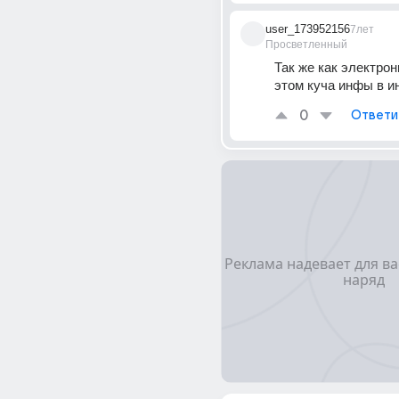
user_173952156
7лет
Просветленный
Так же как электрон
этом куча инфы в ин
0
Ответи