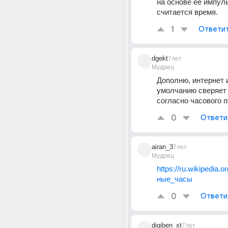
на основе её импуль
считается время.
1
Ответи
dgekt
7лет
Мудрец
Дополню, интернет и
умолчанию сверяет 
согласно часового 
0
Ответи
airan_3
7лет
Мудрец
https://ru.wikipedia.
ные_часы
0
Ответи
digiben_xt
7лет