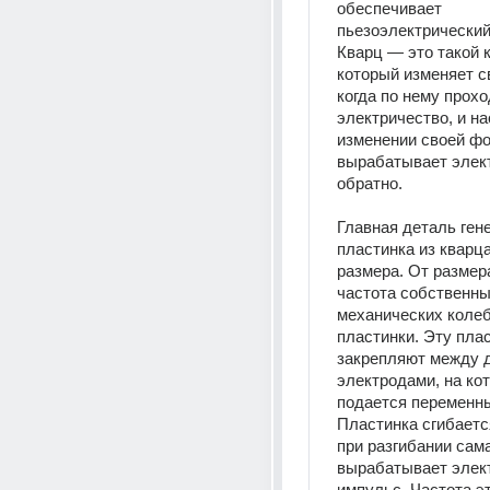
обеспечивает 
пьезоэлектрический
Кварц — это такой к
который изменяет с
когда по нему прохо
электричество, и на
изменении своей фо
вырабатывает элект
обратно.
Главная деталь ген
пластинка из кварца
размера. От размера
частота собственны
механических колеб
пластинки. Эту плас
закрепляют между д
электродами, на кот
подается переменный
Пластинка сгибается
при разгибании сама
вырабатывает элект
импульс. Частота э