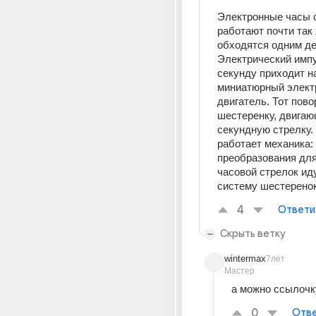
Электронные часы с
работают почти так 
обходятся одним де
Электрический импу
секунду приходит на
миниатюрный электр
двигатель. Тот пово
шестеренку, двигаю
секундную стрелку.
работает механика: 
преобразования для
часовой стрелок иду
систему шестеренок
4
Ответи
Скрыть ветку
wintermax
7лет
Мастер
а можно ссылочку
0
Отве