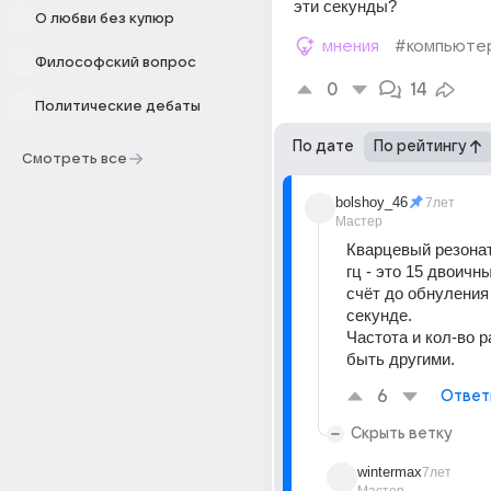
эти секунды?
О любви без купюр
мнения
#компьюте
Философский вопрос
0
14
Политические дебаты
По дате
По рейтингу
Смотреть все
bolshoy_46
7лет
Мастер
Кварцевый резонат
гц - это 15 двоичны
счёт до обнуления 
секунде.
Частота и кол-во р
быть другими.
6
Ответ
Скрыть ветку
wintermax
7лет