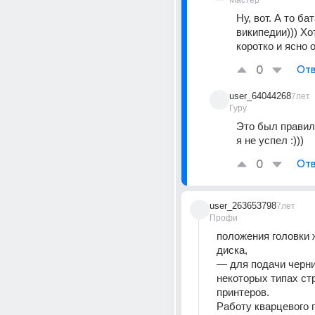
Мастер
Ну, вот. А то бат
википедии))) Хот
коротко и ясно 
0
Отв
user_64044268
7лет
Гуру
Это был правиль
я не успел :)))
0
Отв
user_263653798
7лет
Профи
положения головки ж
диска,
— для подачи черни
некоторых типах ст
принтеров.
Работу кварцевого г