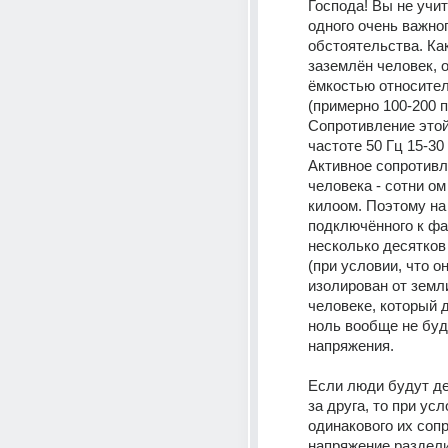
Господа! Вы не учит
одного очень важног
обстоятельства. Как
заземлён человек, о
ёмкостью относител
(примерно 100-200 пФ
Сопротивление этой
частоте 50 Гц 15-30
Активное сопротивл
человека - сотни ом
килоом. Поэтому на 
подключённого к фа
несколько десятков
(при условии, что о
изолирован от земли)
человеке, который д
ноль вообще не буде
напряжения.
Если люди будут де
за друга, то при усл
одинакового их сопр
напряжение раздели