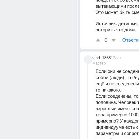
вытекающими после
Это может быть сме
Источник:
детишки, 
овторить это дома
0
Ответи
vlad_1868
17лет
Мастер
Если они не соеден
собой (люди) , то /н
ещё и не соеденены с
то никакого.
Если соеденены, то
половина. Человек т
взрослый имеет соп
тела примерно 1000
примерно? У каждого
индивидуума есть с
параметры и сопрот