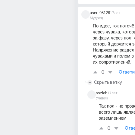
user_95126
17лет
Мудрец
По идее, ток потечё
через чувака, котор
за фазу, через пол, 
который держится за
Напряжение раздел
чуваками и полом в
их сопротивлений.
0
Ответи
Скрыть ветку
sszlob
17лет
Ученик
Так пол - не пров
всего лишь являе
заземлением
0
Отве