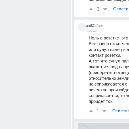
3
Ответи
an82
17лет
Профи
Ноль в розетке- это 
Все равно стоит чел
или сунул палец в н
контакт розетки.
А тот, что сунул пал
окажеться под напр
(приобретет потенци
относительно земли.
не соприкасается с 
ничего не произойдет
соприкасается, то ч
пройдет ток.
1
Ответи