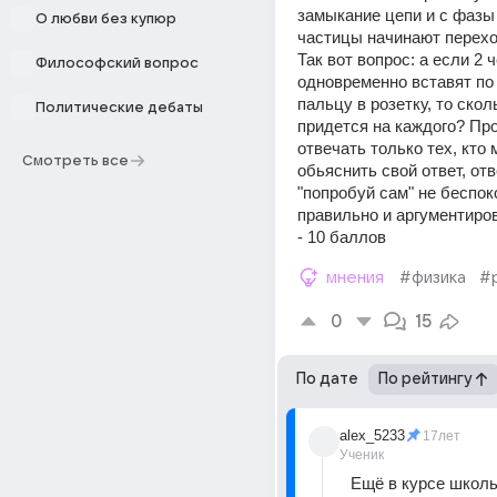
замыкание цепи и с фазы
О любви без купюр
частицы начинают переход
Так вот вопрос: а если 2 ч
Философский вопрос
одновременно вставят по 
пальцу в розетку, то сколь
Политические дебаты
придется на каждого? Про
отвечать только тех, кто 
Смотреть все
обьяснить свой ответ, отв
"попробуй сам" не беспоко
правильно и аргументиро
- 10 баллов
мнения
#физика
#
0
15
По дате
По рейтингу
alex_5233
17лет
Ученик
Ещё в курсе школь