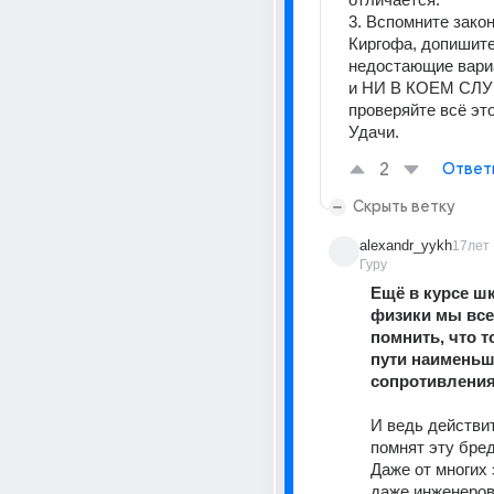
3. Вспомните закон
Киргофа, допишите
недостающие вариа
и НИ В КОЕМ СЛУЧ
проверяйте всё это
Удачи.
2
Ответ
Скрыть ветку
alexandr_yykh
17лет
Гуру
Ещё в курсе ш
физики мы все
помнить, что то
пути наименьше
сопротивления
И ведь действит
помнят эту бред
Даже от многих 
даже инженеров