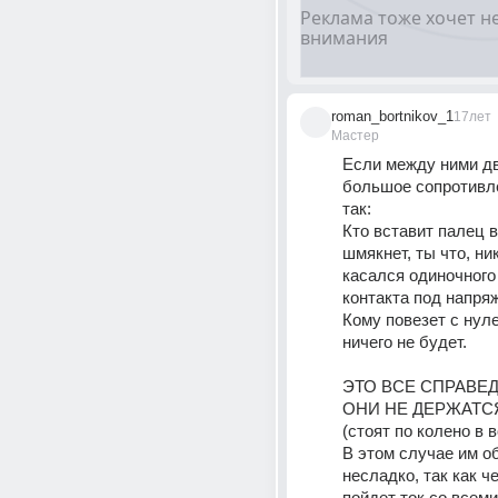
roman_bortnikov_1
17лет
Мастер
Если между ними дв
большое сопротивле
так: 
Кто вставит палец в 
шмякнет, ты что, ник
касался одиночного 
контакта под напря
Кому повезет с нуле
ничего не будет.
ЭТО ВСЕ СПРАВЕД
ОНИ НЕ ДЕРЖАТСЯ
(стоят по колено в вод
В этом случае им о
несладко, так как че
пойдет ток со всеми 