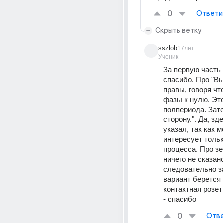
0
Ответи
Скрыть ветку
sszlob
17лет
Ученик
За первую часть 
спасибо. Про "Вы
правы, говоря что
фазы к нулю. Это
полпериода. Зате
сторону.". Да, зде
указал, так как м
интересует тольк
процесса. Про зе
ничего не сказано
следовательно за
вариант берется 2
контактная розет
- спасибо
0
Отве