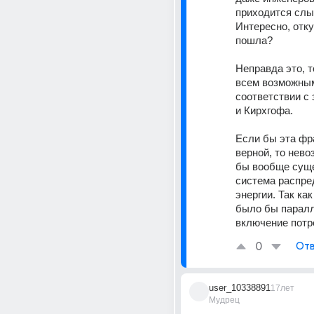
приходится слы
Интересно, отку
пошла?
Неправда это, то
всем возможным
соответствии с 
и Кирхгофа.
Если бы эта фр
верной, то нево
бы вообще сущ
система распре
энергии. Так ка
было бы паралл
включение потр
0
Отв
user_10338891
17лет
Мудрец