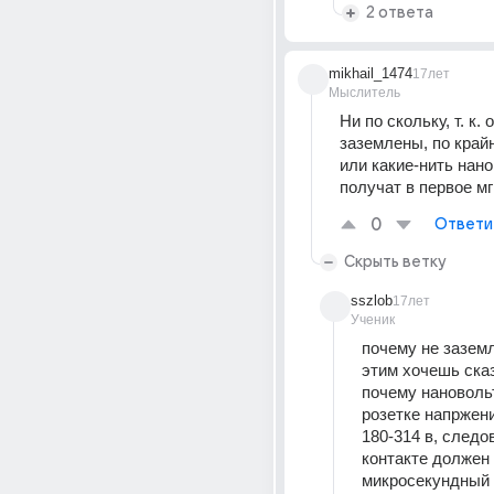
2 ответа
mikhail_1474
17лет
Мыслитель
Ни по скольку, т. к. о
заземлены, по крайн
или какие-нить нано
получат в первое м
0
Ответи
Скрыть ветку
sszlob
17лет
Ученик
почему не заземл
этим хочешь сказ
почему нановольт
розетке напржени
180-314 в, следо
контакте должен 
микросекундный у