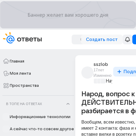
Создать пост
Главная
sszlob
17лет
Подп
Моя лента
Изменено
Наука
+3
Пространства
Народ, вопрос к
ДЕЙСТВИТЕЛЬ
В ТОПЕ НА ОТВЕТАХ
разбирается в ф
Информационные технологии
Вообщем, всем известно, 
имеет 2 контакта: фаза и 
А сейчас что-то совсем другое
вставке вилки в розетку п