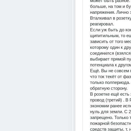
может быть разное. 
больше, на том и б
напряжения. Лично з
Вталкивал в розетку 
реагировал. 
Если уж быть до кон
щипитильным, то ещ
зависить от того мест
которому один к дру
соединился (взялся) 
выбирает прямой пут
потенциала к другом
Ещё. Вы не совсем п
что ток текёт от фаз
только полпериода. 
обратную сторону. 
В розетке ещё есть 
провод (третий) . В 
экономии ранее исп
нуль для земли. С 2
запрещено. Только т
пожарной безопастн
средств защиты, т. 