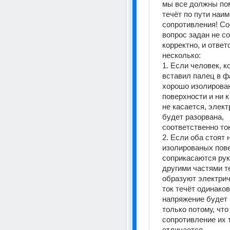
мы все должны помн
течёт по пути наим
сопротивления! Со
вопрос задан не со
корректно, и ответ
несколько:
1. Если человек, к
вставил палец в фа
хорошо изолирован
поверхности и ни к
не касается, элект
будет разорвана, 
соответственно ток
2. Если оба стоят 
изолированых пове
соприкасаются рук
другими частями те
образуют электрич
ток течёт одинаков
напряжение будет 
только потому, что 
сопротивление их т
отличается.