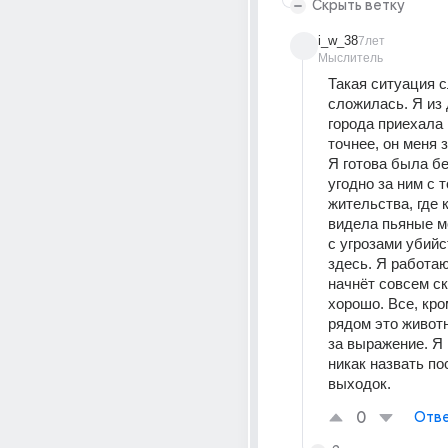
Скрыть ветку
i_w_38
7лет
Мыслитель
Такая ситуация с
сложилась. Я из д
города приехала к
точнее, он меня з
Я готова была бе
угодно за ним с т
жительства, где 
видела пьяные м
с угрозами убийст
здесь. Я работаю
начнёт совсем ско
хорошо. Все, кром
рядом это животн
за выражение. Я н
никак назвать пос
выходок.
0
Отве