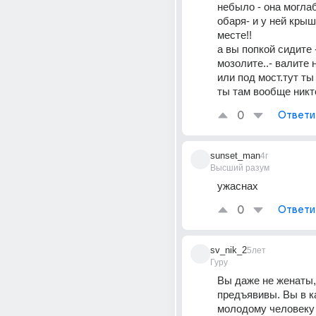
небыло - она моглаб
обаря- и у ней крыш
месте!! 
а вы попкой сидите -
мозолите..- валите н
или под мост.тут ты 
ты там вообще никто
0
Ответи
sunset_man
4г
Высший разум
ужаснах
0
Ответи
sv_nik_2
5лет
Гуру
Вы даже не женаты, 
предъявивы. Вы в ка
молодому человеку 