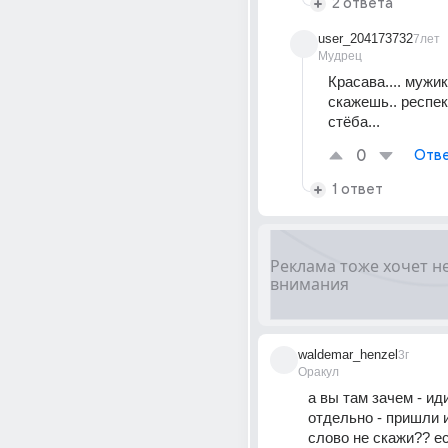
2 ответа
user_204173732
7лет
Мудрец
Красава.... мужик
скажешь.. респект
стёба...
0
Отве
1 ответ
waldemar_henzel
3г
Оракул
а вы там зачем - ид
отдельно - пришли и
слово не скажи?? ес