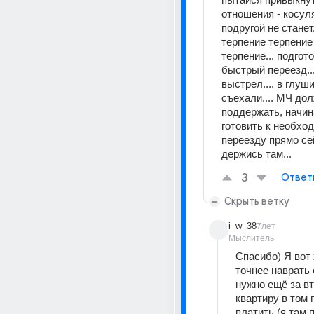
отношения - косуля
подругой не станет.
терпение терпение 
терпение... подгото
быстрый переезд...
выстрел.... в глуши.
съехали.... МЧ дол
поддержать, начина
готовить к необход
переезду прямо сейч
держись там...
3
Ответ
Скрыть ветку
i_w_38
7лет
Мыслитель
Спасибо) Я вот 
точнее наврать е
нужно ещё за вт
квартиру в том г
платить (я там п