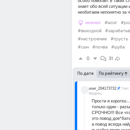
особо помогает в таких сл
знает обо всей ситуации и
необитаем непонятно за ч
мнения
#мозг
#ро
#выходной
#зарабаты
#настроение
#грусть
#сын
#почва
#шуба
0
31
По дате
По рейтингу
user_204173732
7лет
Мудрец
Прости я коротко..
только один - разъ
СРОЧНО!!! Все что 
это повод дое*батьс
а повод всегда найд
пытайся привыкнут