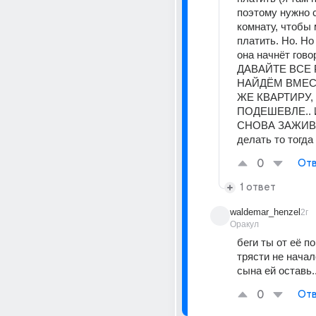
поэтому нужно с
комнату, чтобы 
платить. Но. Но 
она начнёт говор
ДАВАЙТЕ ВСЕ 
НАЙДЁМ ВМЕСТ
ЖЕ КВАРТИРУ, 
ПОДЕШЕВЛЕ.. 
СНОВА ЗАЖИВЕ
делать то тогда
0
Отв
1 ответ
waldemar_henzel
2г
Оракул
беги ты от её по
трясти не начало
сына ей оставь.
0
Отв