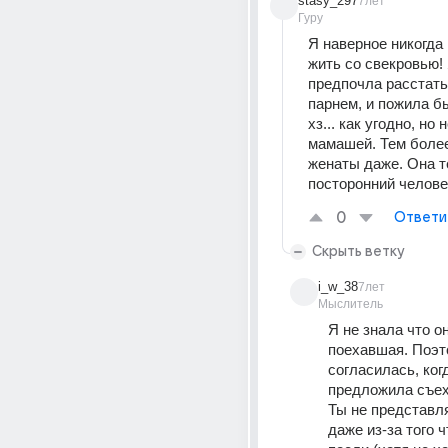
stasy_297
7лет
Гуру
Я наверное никогда 
жить со свекровью! 
предпочла расстатьс
парнем, и пожила бы
хз... как угодно, но н
мамашей. Тем более
женаты даже. Она т
посторонний челове
0
Ответи
Скрыть ветку
i_w_38
7лет
Мыслитель
Я не знала что о
поехавшая. Поэт
согласилась, когд
предложила съеха
Ты не представля
даже из-за того ч