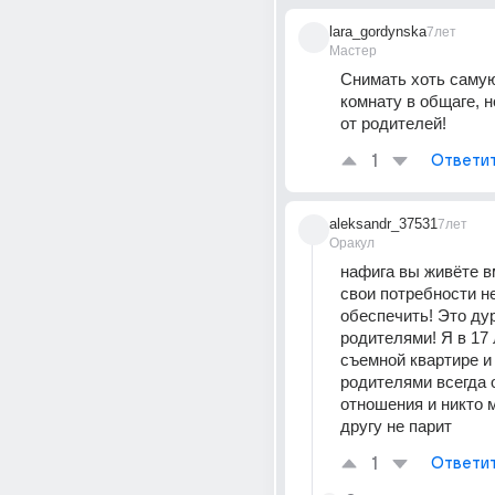
lara_gordynska
7лет
Мастер
Снимать хоть самую
комнату в общаге, н
от родителей!
1
Ответи
aleksandr_37531
7лет
Оракул
нафига вы живёте вм
свои потребности не
обеспечить! Это дур
родителями! Я в 17 
съемной квартире и 
родителями всегда 
отношения и никто м
другу не парит
1
Ответи