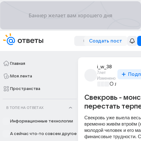
Создать пост
Главная
i_w_38
7лет
Подп
Моя лента
Изменено
О любви без
Пространства
Свекровь - монс
перестать терп
В ТОПЕ НА ОТВЕТАХ
Свекровь уже выела весь 
Информационные технологии
временно живём втроём (я
молодой человек и его мама
А сейчас что-то совсем другое
финансовые трудности. С