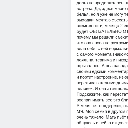
долго не продолжалось, л
встреча. Да, здесь много г
белья, но я уже не могу те
выходки, мечтаю съехать, 
возможности, месяца 2 ещ
будет ОБЯЗАТЕЛЬНО О
почему мы решили съехать
что она снова не разгроми
вела себя с ней нормальн
с самого момента знакомс
лояльна, терпима и никогд
огрызалась. А она нападал
своими едкими комментар
и портит настроение, из-за
переживаю целыми днями, 
человек. И она этим польз
Подскажите, как перестат
воспринимать все это бли
У меня нет поддержки, тол
МЧ. Моя семья в другом г
очень тяжело. Мать пьёт и
общаюсь с ней, а отцовск