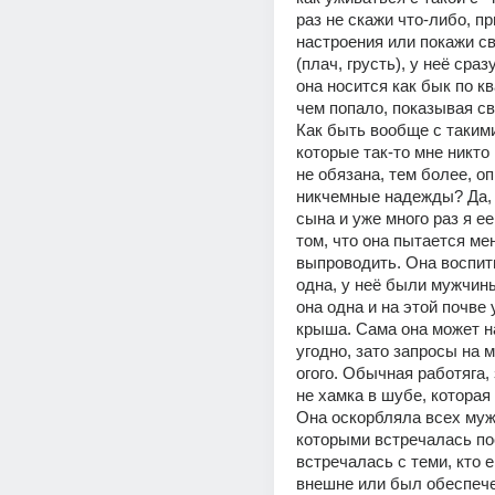
раз не скажи что-либо, пр
настроения или покажи св
(плач, грусть), у неё сраз
она носится как бык по кв
чем попало, показывая сво
Как быть вообще с такими
которые так-то мне никто 
не обязана, тем более, о
никчемные надежды? Да, 
сына и уже много раз я ее
том, что она пытается мен
выпроводить. Она воспит
одна, у неё были мужчины
она одна и на этой почве у
крыша. Сама она может н
угодно, зато запросы на м
огого. Обычная работяга, 
не хамка в шубе, которая
Она оскорбляла всех мужч
которыми встречалась пос
встречалась с теми, кто е
внешне или был обеспечен