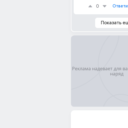
0
Ответи
Показать е