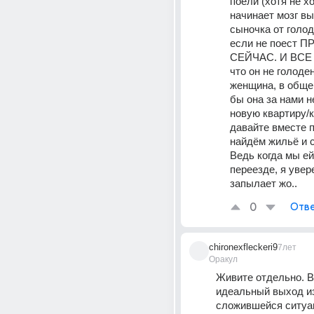
поели (хотя не хо
начинает мозг вы
сыночка от голода
если не поест П
СЕЙЧАС. И ВСЕ 
что он не голоден
женщина, в общем
бы она за нами н
новую квартиру/к
давайте вместе 
найдём жильё и с
Ведь когда мы ей
переезде, я увере
запылает жо..
0
Отве
chironexfleckeri9
7лет
Оракул
Живите отдельно. Во
идеальный выход из
сложившейся ситуа