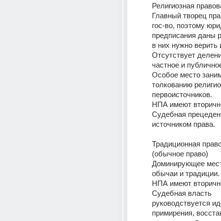
Религиозная правов
Главный творец права
гос-во, поэтому юри
предписания даны ра
в них нужно верить
Отсутствует делени
частное и публично
Особое место заним
толкованию религио
первоисточников.
НПА имеют вторичн
Судебная прецедент
источником права.
Традиционная право
(обычное право)
Доминирующее мест
обычаи и традиции.
НПА имеют вторичн
Судебная власть 
руководствуется ид
примирения, восста