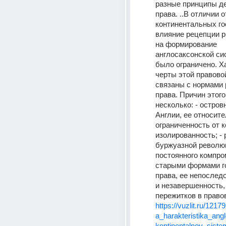
разные принципы де
права. ..В отличии от
континентальных гос
влияние рецепции р
на формирование 
англосаксонской си
было ограничено. Х
черты этой правово
связаны с нормами 
права. Причин этого
несколько: - остров
Англии, ее относите
ограниченность от к
изолированность; - 
буржуазной революц
постоянного компром
старыми формами го
права, ее непослед
и незавершенность,
пережитков в право
https://vuzlit.ru/1217
a_harakteristika_an
kontinentalnoy_sist