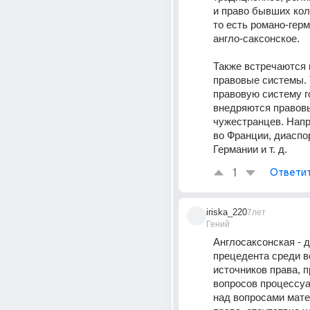
и право бывших кол
то есть романо-герм
англо-саксонское.
Также встречаются 
правовые системы. Т
правовую систему го
внедряются правовы
чужестранцев. Напр
во Франции, диаспор
Германии и т. д.
1
Ответи
iriska_220
7лет
Гений
Англосаксонская - 
прецедента среди вс
источников права, п
вопросов процессуа
над вопросами мате