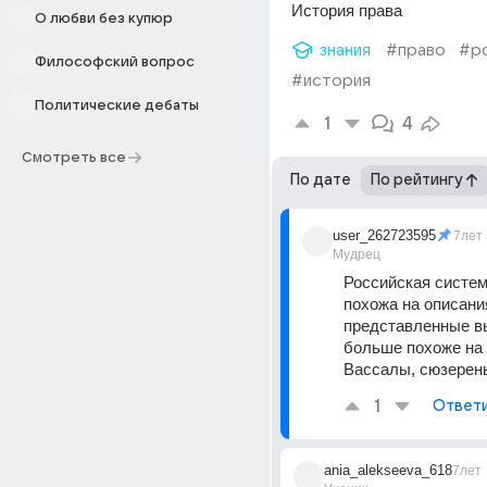
История права
О любви без купюр
знания
#право
#р
Философский вопрос
#история
Политические дебаты
1
4
Смотреть все
По дате
По рейтингу
user_262723595
7лет
Мудрец
Российская систем
похожа на описания
представленные вы
больше похоже на 
Вассалы, сюзерены 
1
Ответ
ania_alekseeva_618
7лет