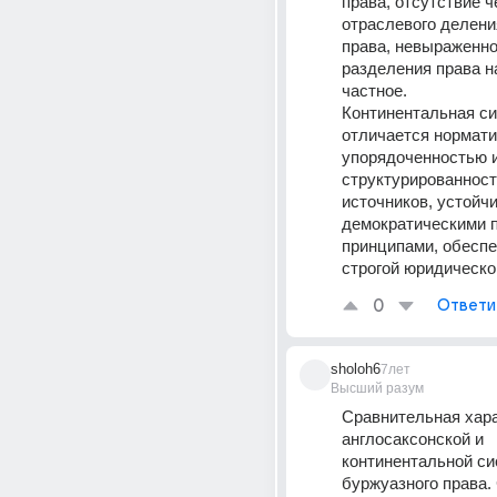
права, отсутствие че
отраслевого делени
права, невыраженно
разделения права на
частное.
Континентальная си
отличается нормати
упорядоченностью и
структурированност
источников, устойч
демократическими 
принципами, обеспе
строгой юридическо
0
Ответи
sholoh6
7лет
Высший разум
Сравнительная хара
англосаксонской и 
континентальной си
буржуазного права.