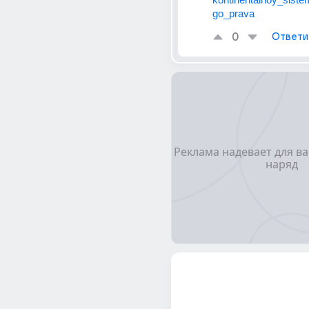
go_prava
0
Ответи