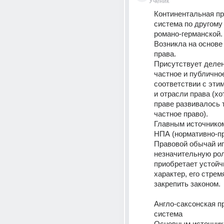
Ученик
Континентальная пр
система по другому
романо-германской.
Возникла на основе 
права. 
Присутствует делен
частное и публичное,
соответствии с эти
и отрасли права (хо
праве развивалось т
частное право).
Главным источником
НПА (нормативно-пр
Правовой обычай иг
незначительную рол
приобретает устойч
характер, его стремя
закрепить законом.
Англо-саксонская пр
система
Основным источнико