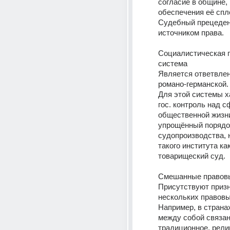
согласие в общине, и
обеспечения её спл
Судебный прецедент
источником права.
Социалистическая п
система
Является ответвлен
романо-германской.
Для этой системы х
гос. контроль над с
общественной жизни
упрощённый порядок
судопроизводства, 
такого института как
товарищеский суд.
Смешанные правов
Присутствуют призн
нескольких правовы
Например, в страна
между собой связан
традиционное, религ