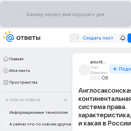
Создать пост
Главная
aniutka_ignatova
7лет
Подп
Моя лента
Изменено
Образовател
Пространства
Англосаксонска
континентальна
В ТОПЕ НА ОТВЕТАХ
система права.
Информационные технологии
характеристика
и какая в России
А сейчас что-то совсем другое