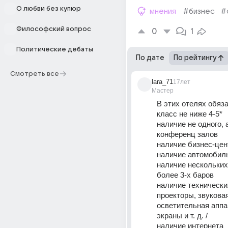
О любви без купюр
мнения
#бизнес
#
Философский вопрос
0
1
Политические дебаты
По дате
По рейтингу
Смотреть все
lara_71
17лет
Мастер
В этих отелях обяз
класс не ниже 4-5*
наличие не одного, 
конференц залов
наличие бизнес-цен
наличие автомобил
наличие нескольких 
более 3-х баров
наличие технически
проекторы, звуковая
осветительная аппар
экраны и т. д. /
наличие интернета