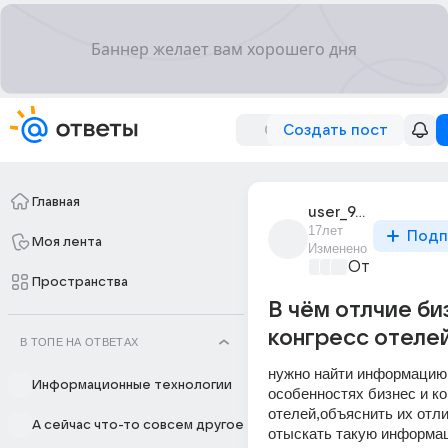
Создать пост
Главная
user_948101
17лет
Подп
Моя лента
Изменено
Отпуск мечт
Пространства
В чём отлчие би
конгресс отеле
В ТОПЕ НА ОТВЕТАХ
нужно найти информацию 
Информационные технологии
особенностях бизнес и ко
отелей,объяснить их отлич
А сейчас что-то совсем другое
отыскать такую информа