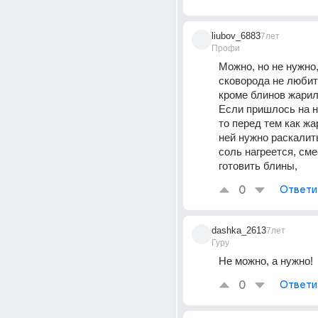
liubov_6883
7лет
Профи
Можно, но не нужно,
сковорода не любит 
кроме блинов жари
Если пришлось на не
то перед тем как жа
ней нужно раскалить
соль нагреется, смес
готовить блины,
0
Ответи
dashka_2613
7лет
Гуру
Не можно, а нужно!
0
Ответи