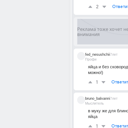
2
Ответи
fed_nesushchii
7лет
Профи
яйца и без сковород
можно!)
1
Ответи
bruno_balvanni
7лет
Мыслитель
в муку же для блин
яйца
1
Ответи