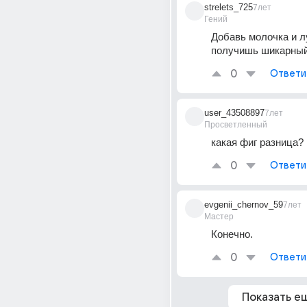
strelets_725
7лет
Гений
Добавь молочка и л
получишь шикарный
0
Ответи
user_43508897
7лет
Просветленный
какая фиг разница?
0
Ответи
evgenii_chernov_59
7лет
Мастер
Конечно.
0
Ответи
Показать е