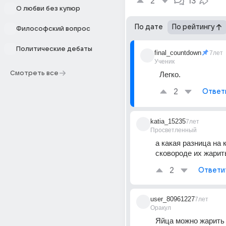
2
13
О любви без купюр
По дате
По рейтингу
Философский вопрос
Политические дебаты
final_countdown
7лет
Ученик
Смотреть все
Легко.
2
Ответ
katia_15235
7лет
Просветленный
а какая разница на к
сковороде их жарит
2
Ответи
user_80961227
7лет
Оракул
Яйца можно жарит