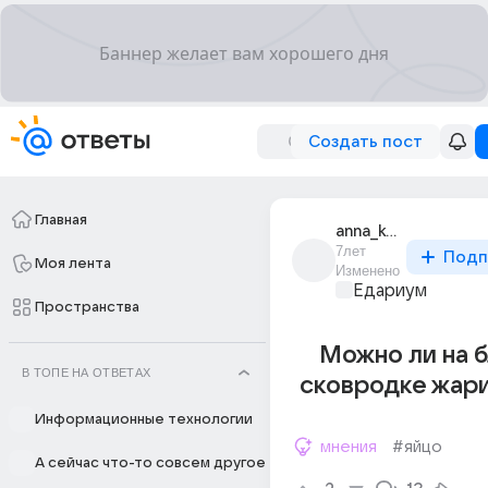
Создать пост
Главная
anna_korneva_440
7лет
Подп
Моя лента
Изменено
Едариум
Пространства
Можно ли на 
В ТОПЕ НА ОТВЕТАХ
сковродке жари
Информационные технологии
мнения
#яйцо
А сейчас что-то совсем другое