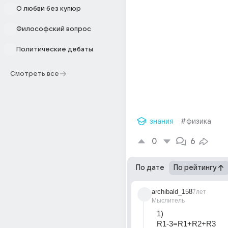
О любви без купюр
Философский вопрос
Политические дебаты
Смотреть все
знания
#физика
0
6
По дате
По рейтингу
archibald_158
7лет
Мыслитель
1) 
R1-3=R1+R2+R3 