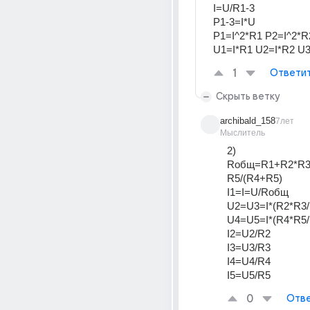
I=U/R1-3
P1-3=I*U
P1=I^2*R1 P2=I^2*R
U1=I*R1 U2=I*R2 U
1
Ответи
Скрыть ветку
archibald_158
7лет
Мыслитель
2) 
Rобщ=R1+R2*R3
R5/(R4+R5) 
I1=I=U/Rобщ
U2=U3=I*(R2*R3/
U4=U5=I*(R4*R5/
I2=U2/R2 
I3=U3/R3
I4=U4/R4
I5=U5/R5
0
Отве