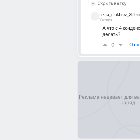
Скрыть ветку
nikita_makhrov_28
7ле
Ученик
А что с 4 конденс
делать?
0
Отве