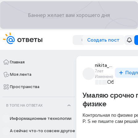
Создать пост
Главная
nikita_makhrov_28
7лет
Подп
Моя лента
Изменено
Образовател
Пространства
Умаляю срочно 
физике
В ТОПЕ НА ОТВЕТАХ
Контрольная по физике ре
Информационные технологии
P. S не пишите сам решай,
А сейчас что-то совсем другое