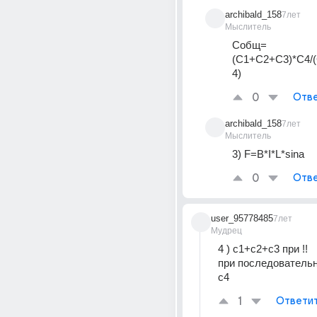
archibald_158
7лет
Мыслитель
Cобщ=
(С1+С2+С3)*С4/
4)
0
Отве
archibald_158
7лет
Мыслитель
3) F=B*I*L*sina
0
Отве
user_95778485
7лет
Мудрец
4 ) с1+с2+с3 при !!
при последовательн
с4
1
Ответи