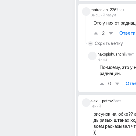
matroskin_226
7лет
Высший разум
Это у них от радиа
2
Ответи
Скрыть ветку
inakopishushchii
7лет
Гений
По-моему, это у 
радиации.
0
Отве
alex__petrov
7лет
Гений
рисунок на юбке?? ага
дырявых штанах ход
всем расказывал что
))