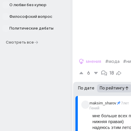
О любви без купюр
Философский вопрос
Политические дебаты
Смотреть все
мнения
#мода
#ни
6
18
По дате
По рейтингу
maksim_sharov
7лет
Гений
мне больше всех п
нижняя правая)
надеюсь этим лето