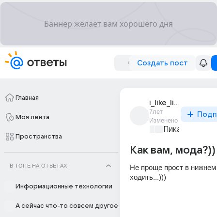
Создать пост
Главная
i_like_life_3
7лет
Подп
Моя лента
Изменено
Пикантно о л
Пространства
Как вам, мода?))
В ТОПЕ НА ОТВЕТАХ
Не проще прост в нижнем 
ходить...)))
Информационные технологии
А сейчас что-то совсем другое