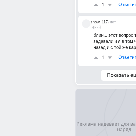
1
Ответи
snow_117
7лет
Гений
блин... этот вопрос т
задавали и я в том ч
назад и с той же ка
1
Ответи
Показать е