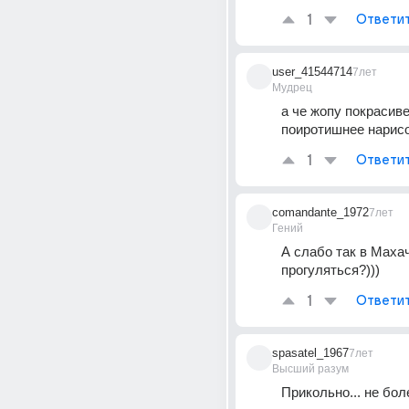
1
Ответи
user_41544714
7лет
Мудрец
а че жопу покрасиве
поиротишнее нарис
1
Ответи
comandante_1972
7лет
Гений
А слабо так в Махач
прогуляться?)))
1
Ответи
spasatel_1967
7лет
Высший разум
Прикольно... не бол