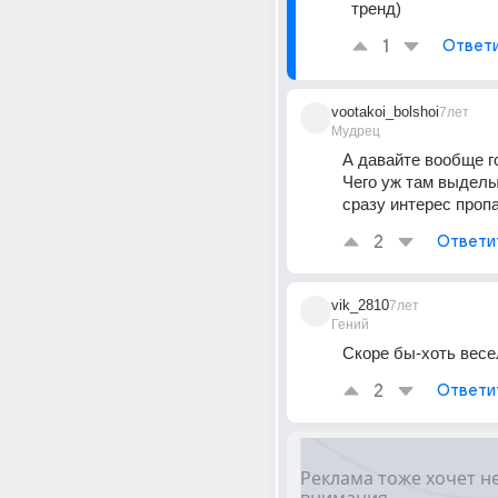
тренд)
1
Ответ
vootakoi_bolshoi
7лет
Мудрец
А давайте вообще г
Чего уж там выделы
сразу интерес проп
2
Ответи
vik_2810
7лет
Гений
Скоре бы-хоть весе
2
Ответи