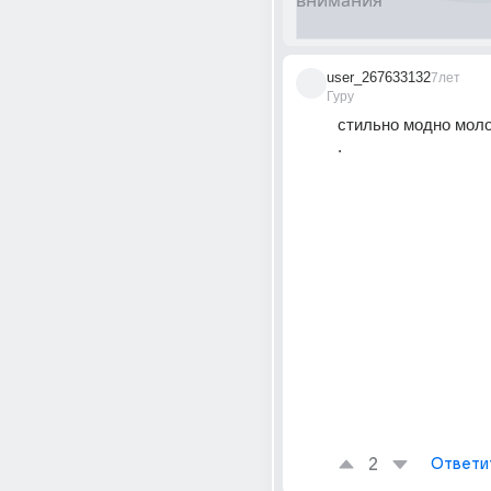
user_267633132
7лет
Гуру
стильно модно мол
.
2
Ответи