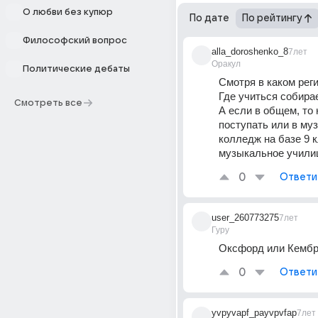
О любви без купюр
По дате
По рейтингу
Философский вопрос
alla_doroshenko_8
7лет
Оракул
Политические дебаты
Смотря в каком рег
Где учиться собир
Смотреть все
А если в общем, то 
поступать или в му
колледж на базе 9 кл
музыкальное учили
0
Ответи
user_260773275
7лет
Гуру
Оксфорд или Кемб
0
Ответи
yvpyvapf_payvpvfap
7лет