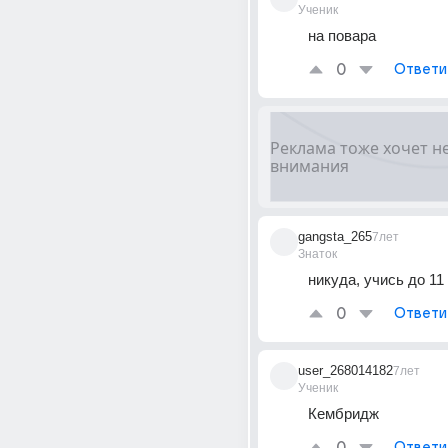
Ученик
на повара
0
Ответи
gangsta_265
7лет
Знаток
никуда, учись до 11
0
Ответи
user_268014182
7лет
Ученик
Кембридж
Ответи