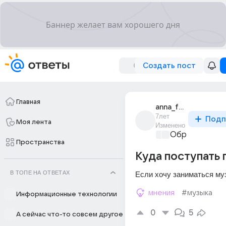
Создать пост
Главная
anna_fetisova_314
7лет
Подп
Моя лента
Изменено
Образователь
Пространства
Куда поступать 
В ТОПЕ НА ОТВЕТАХ
Если хочу заниматься му
мнения
#музыка
Информационные технологии
0
5
А сейчас что-то совсем другое