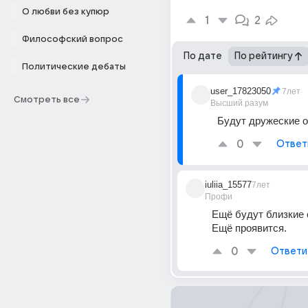
О любви без купюр
1
2
Философский вопрос
По дате
По рейтингу
Политические дебаты
user_17823050
7лет
Смотреть все
Высший разум
Будут дружеские 
0
Ответ
iuliia_15577
7лет
Профи
Ещё будут близкие 
Ещё проявится.
0
Ответи