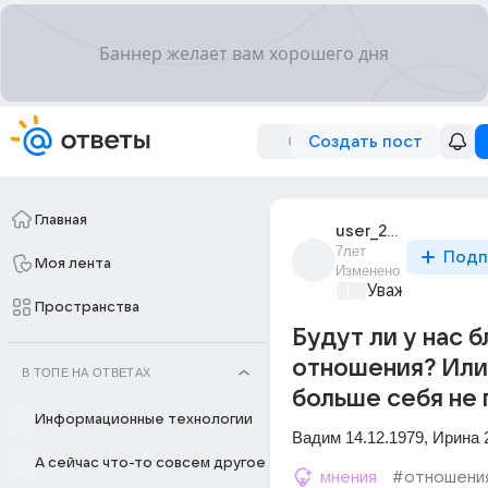
Создать пост
Главная
user_254649653
7лет
Подп
Моя лента
Изменено
Уважаемый ма
Пространства
Будут ли у нас 
отношения? Или
В ТОПЕ НА ОТВЕТАХ
больше себя не 
Информационные технологии
Вадим 14.12.1979, Ирина 
А сейчас что-то совсем другое
мнения
#отношени