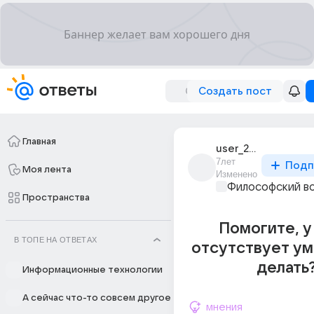
Создать пост
Главная
user_209008220
7лет
Подп
Моя лента
Изменено
Философский в
Пространства
Помогите, у
В ТОПЕ НА ОТВЕТАХ
отсутствует ум
делать
Информационные технологии
А сейчас что-то совсем другое
мнения