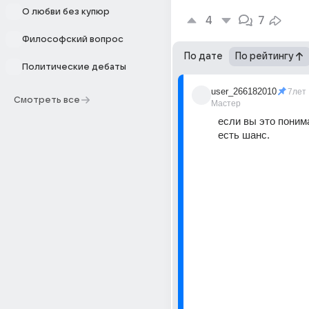
О любви без купюр
4
7
Философский вопрос
По дате
По рейтингу
Политические дебаты
user_266182010
7лет
Смотреть все
Мастер
если вы это понима
есть шанс.