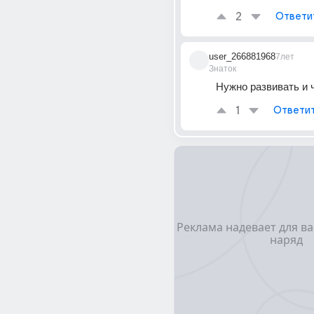
2
Ответи
user_266881968
7лет
Знаток
Нужно развивать и 
1
Ответи