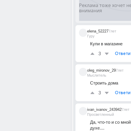
elena_52227
7лет
Гуру
Купи в магазине
3
Ответи
oleg_mironov_29
7лет
Мыслитель
Строить дома
3
Ответи
ivan_ivanov_243942
7лет
Просветленный
Да, что-то и со мной
духе....