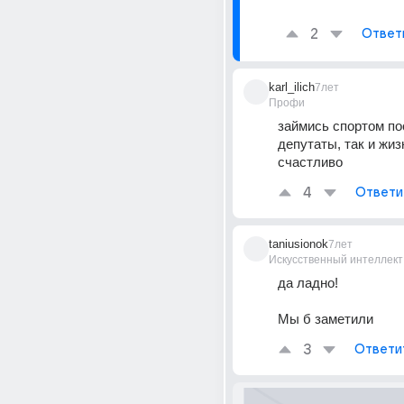
2
Ответ
karl_ilich
7лет
Профи
займись спортом пос
депутаты, так и жиз
счастливо
4
Ответи
taniusionok
7лет
Искусственный интеллект
да ладно!
Мы б заметили
3
Ответи