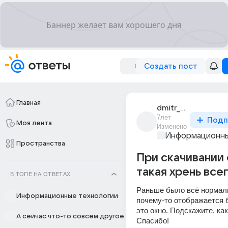
Создать пост
Главная
dmitr_malin
7лет
Подп
Моя лента
Изменено
Информационны
Пространства
При скачивании
такая хрень все
В ТОПЕ НА ОТВЕТАХ
Раньше было всё нормаль
Информационные технологии
почему-то отображается 
это окно. Подскажите, как
А сейчас что-то совсем другое
Спасибо!