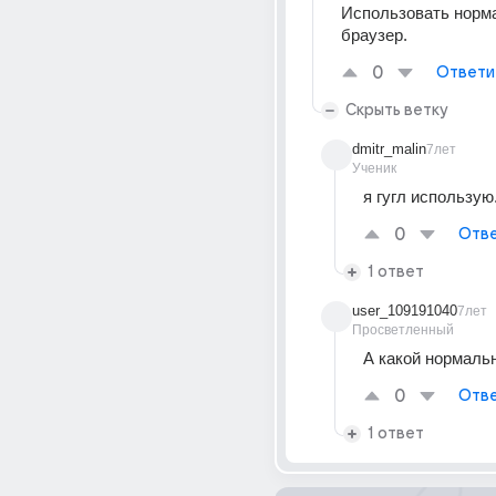
Использовать норм
браузер.
0
Ответи
Скрыть ветку
dmitr_malin
7лет
Ученик
я гугл использую
0
Отве
1 ответ
user_109191040
7лет
Просветленный
А какой нормаль
0
Отве
1 ответ