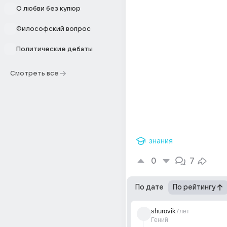
О любви без купюр
Философский вопрос
Политические дебаты
Смотреть все
знания
0
7
По дате
По рейтингу
shurovik
7лет
Гений