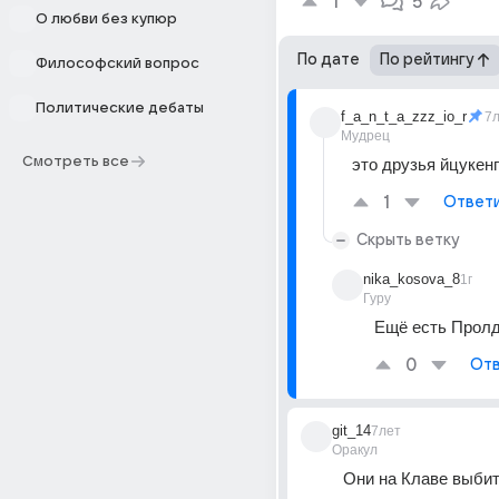
1
5
О любви без купюр
По дате
По рейтингу
Философский вопрос
Политические дебаты
f_a_n_t_a_zzz_io_r
7
Мудрец
Смотреть все
это друзья йцукен
1
Ответ
Скрыть ветку
nika_kosova_8
1г
Гуру
Ещё есть Прол
0
Отв
git_14
7лет
Оракул
Они на Клаве выби