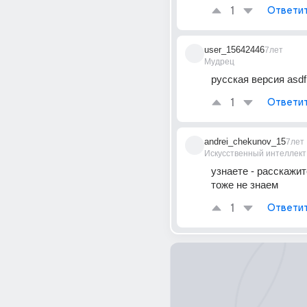
1
Ответи
user_15642446
7лет
Мудрец
русская версия asdf
1
Ответи
andrei_chekunov_15
7лет
Искусственный интеллект
узнаете - расскажит
тоже не знаем
1
Ответи