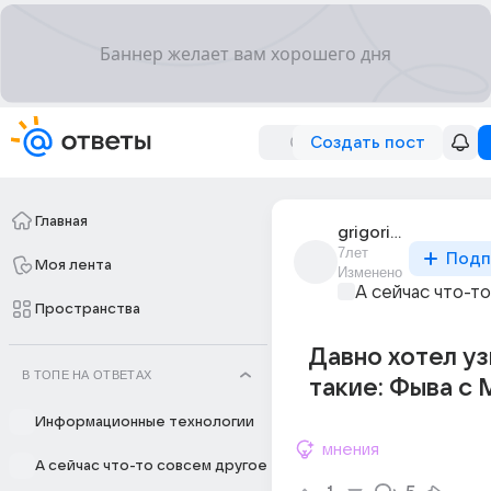
Создать пост
Главная
grigorii_mamin_3
7лет
Подп
Моя лента
Изменено
А сейчас что-т
Пространства
Давно хотел уз
В ТОПЕ НА ОТВЕТАХ
такие: Фыва с
Информационные технологии
мнения
А сейчас что-то совсем другое