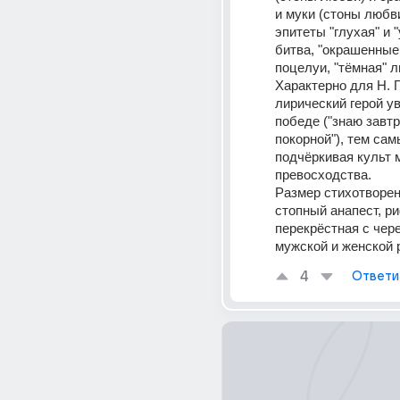
и муки (стоны любви
эпитеты "глухая" и "
битва, "окрашенные 
поцелуи, "тёмная" л
Характерно для Н. Г
лирический герой ув
победе ("знаю завтр
покорной"), тем сам
подчёркивая культ м
превосходства.
Размер стихотворени
стопный анапест, р
перекрёстная с чер
мужской и женской 
4
Ответи