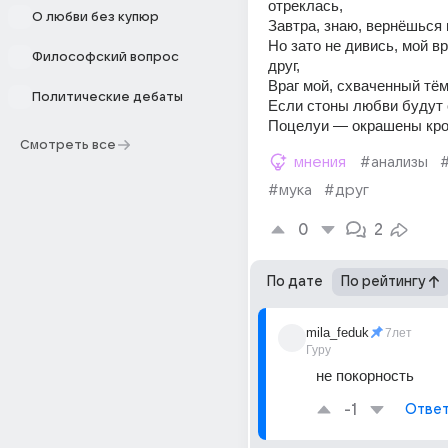
отреклась,
О любви без купюр
Завтра, знаю, вернёшься 
Но зато не дивись, мой в
Философский вопрос
друг,
Враг мой, схваченный тё
Политические дебаты
Если стоны любви будут 
Поцелуи — окрашены кро
Смотреть все
мнения
#анализы
#мука
#друг
0
2
По дате
По рейтингу
mila_feduk
7лет
Гуру
не покорность
-1
Ответ