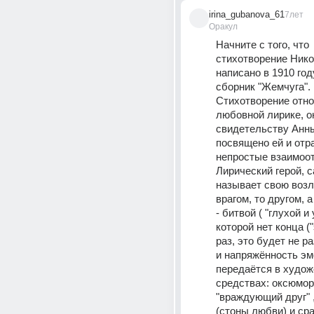
irina_gubanova_61
7лет
Оракул
Начните с того, что 
стихотворение Нико
написано в 1910 году
сборник "Жемчуга". 
Стихотворение относ
любовной лирике, он
свидетельству Анны
посвящено ей и отра
непростые взаимоот
Лирический герой, са
называет свою возл
врагом, то другом, 
- битвой ( "глухой и 
которой нет конца ("
раз, это будет не ра
и напряжённость эм
передаётся в худож
средствах: оксюмор
"враждующий друг" 
(стоны любви) и ср