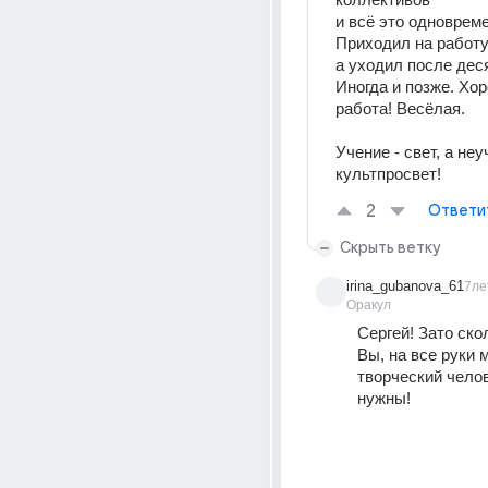
и всё это одновреме
Приходил на работу 
а уходил после деся
Иногда и позже. Хо
работа! Весёлая.
Учение - свет, а неуч
культпросвет!
2
Ответи
Скрыть ветку
irina_gubanova_61
7ле
Оракул
Сергей! Зато ско
Вы, на все руки м
творческий челов
нужны!