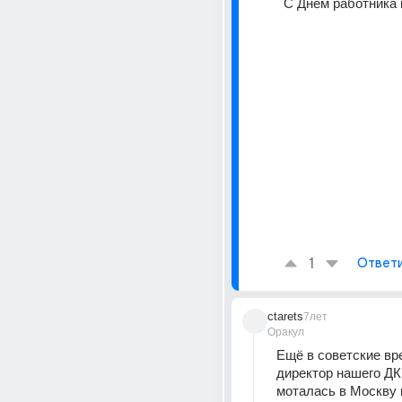
С Днём работника 
1
Ответ
ctarets
7лет
Оракул
Ещё в советские вр
директор нашего ДК
моталась в Москву в