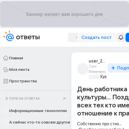
Создать пост
Главная
user_20911034
7лет
Подп
Моя лента
Изменено
Киномания
+3
Пространства
День работника
культуры... Поз
В ТОПЕ НА ОТВЕТАХ
всех тех кто им
Информационные технологии
отношение к пра
А сейчас что-то совсем другое
Собственно про стих..