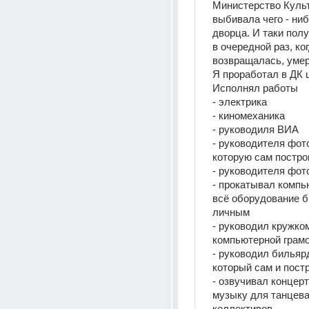
Министерство Культ
выбивала чего - ниб
дворца. И таки полу
в очередной раз, ког
возвращалась, умер
Я проработал в ДК ш
Исполнял работы
- электрика
- киномеханика
- руководиля ВИА
- руководителя фото
которую сам постро
- руководителя фот
- прокатывал компь
всё оборудование б
личным
- руководил кружком
компьютерной грам
- руководил бильяр
который сам и пост
- озвучивал концерт
музыку для танцева
коллективов