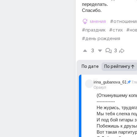
переделать.
Спасибо.
мнения
#отношени
#праздник
#стих
#нов
#день рождения
3
3
По дате
По рейтингу
irina_gubanova_61
7л
Оракул
(Откинувшему коп
------------
Не журись, трудяга
Мы тебя слегка п
И под бой гитары 
Побежишь к друзья
Вот такая партитур