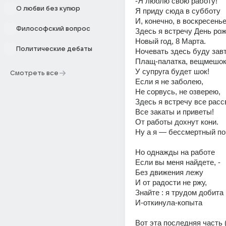
-Я люблю свою работу! 
О любви без купюр
Я приду сюда в субботу 
И, конечно, в воскресенье
Философский вопрос
Здесь я встречу День ро
Новый год, 8 Марта. 
Политические дебаты
Ночевать здесь буду завт
Плащ-палатка, вещмешок
У супруга будет шок! 
Смотреть все
Если я не заболею, 
Не сорвусь, не озверею,
Здесь я встречу все расс
Все закаты и приветы! 
От работы дохнут кони.
Ну а я — бессмертный по
Но однажды на работе 
Если вы меня найдете, -
Без движения лежу 
И от радости не ржу, 
Знайте : я трудом добита 
И-откинула-копыта
Вот эта последняя часть (