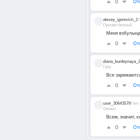
0
От
alexey_igorevich_2
7
Просветленный
Меня взбулынд
0
От
diana_burdeynaya_
Гуру
Все заряжаются
0
От
user_30643579
7лет
Оракул
Всем, значит, 
0
От