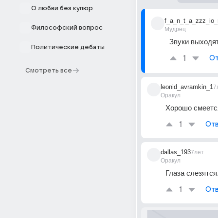
О любви без купюр
f_a_n_t_a_zzz_io_
Философский вопрос
Мудрец
Звуки выходят
Политические дебаты
1
От
Смотреть все
leonid_avramkin_1
7
Оракул
Хорошо смеется
1
Отв
dallas_193
7лет
Оракул
Глаза слезятся
1
Отв