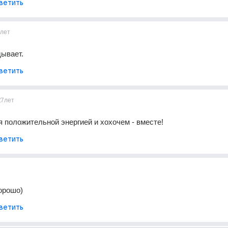
ветить
лет
ывает.
ветить
2
7лет
 положительной энергией и хохочем - вместе!
ветить
хорошо)
ветить