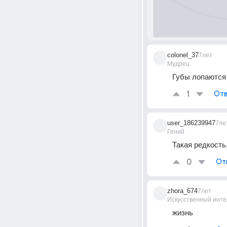
colonel_37
7лет
Мудрец
Губы лопаются
1
Отв
user_186239947
7ле
Гений
Такая редкость,
0
От
zhora_674
7лет
Искусственный инте
жизнь