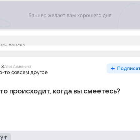
_3
7лет
Изменено
Подписа
то-то совсем другое
то происходит, когда вы смеетесь?
гу