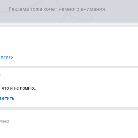
етить
т
 что и не помню..
ветить
ллект