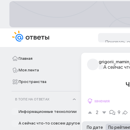
Главная
grigorii_mamin
А сейчас ч
Моя лента
Пространства
Ч
В ТОПЕ НА ОТВЕТАХ
мнения
Информационные технологии
2
9
А сейчас что-то совсем другое
По дате
По рейтин