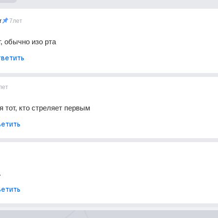
r
7лет
, обычно изо рта
ветить
лет
 тот, кто стреляет первым
етить
.
етить