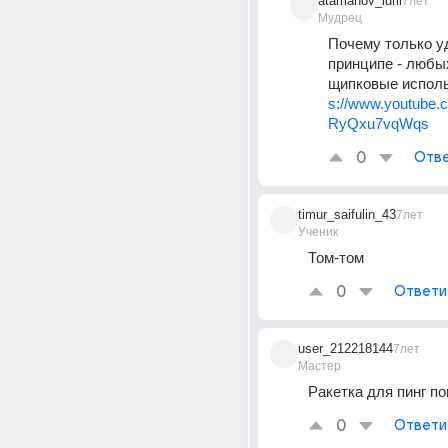
atamanov_iurii
7лет
Мудрец
Почему только у
принципе - любых
щипковые исполь
s://www.youtube.
RyQxu7vqWqs
0
Отве
timur_saifulin_43
7лет
Ученик
Том-том
0
Ответи
user_212218144
7лет
Мастер
Ракетка для пинг по
0
Ответи