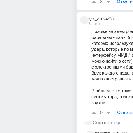
2
Ответи
igor_vialkov
7лет
Знаток
Похоже на электрон
барабаны - пэды (пл
которых используют
удара, которые по 
интерфейсу МИДИ (ч
можно найти в сети
с электронными ба
Звук каждого пэда, 
можно настраивать.
В общем - это тоже т
синтезатора, только
звуков.
0
Ответи
Скрыть ветку