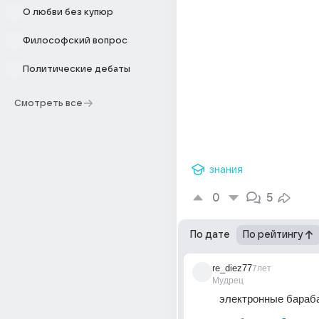
О любви без купюр
Философский вопрос
Политические дебаты
Смотреть все
знания
0
5
По дате
По рейтингу
re_diez77
7лет
Мудрец
электронные бараб