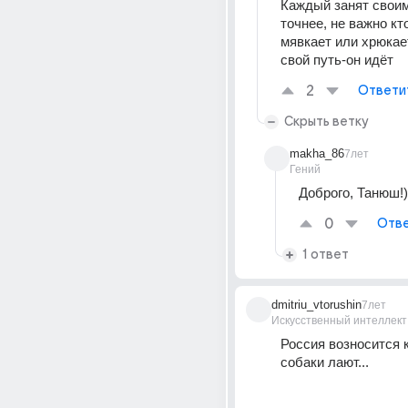
Каждый занят своим
точнее, не важно кто
мявкает или хрюкает
свой путь-он идёт
2
Ответи
Скрыть ветку
makha_86
7лет
Гений
Доброго, Танюш!)
0
Отве
1 ответ
dmitriu_vtorushin
7лет
Искусственный интеллект
Россия возносится к 
собаки лают...