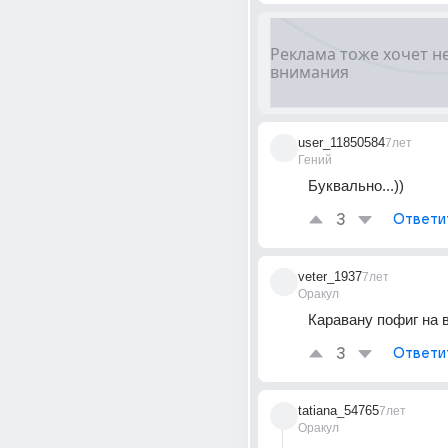
user_11850584
7лет
Гений
Буквально...))
3
Ответи
veter_1937
7лет
Оракул
Каравану пофиг на в
3
Ответи
tatiana_54765
7лет
Оракул