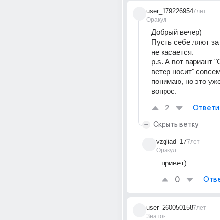
user_179226954
7лет
Оракул
Добрый вечер) 
Пусть себе ляют за 
не касается.
p.s. А вот вариант "
ветер носит" совсем
понимаю, но это уже
вопрос.
2
Ответи
Скрыть ветку
vzgliad_17
7лет
Оракул
привет)
0
Отве
user_260050158
7лет
Знаток