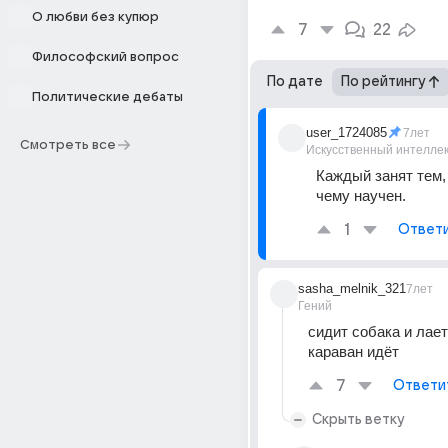
О любви без купюр
7
22
Философский вопрос
По дате
По рейтингу
Политические дебаты
user_1724085
7лет
Смотреть все
Искусственный интелле
Каждый занят тем, 
чему научен.
1
Ответ
sasha_melnik_321
7лет
Гений
сидит собака и лает
караван идёт
7
Ответи
Скрыть ветку