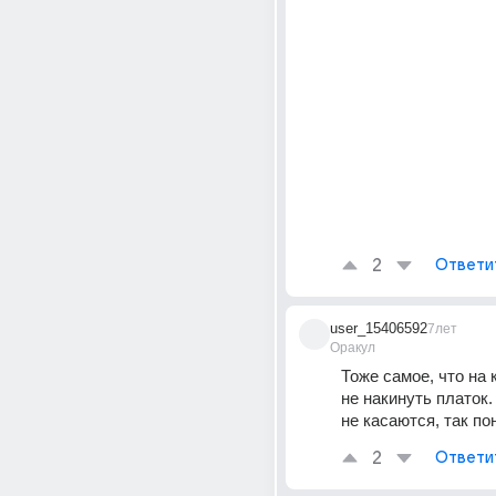
2
Ответи
user_15406592
7лет
Оракул
Тоже самое, что на 
не накинуть платок.
не касаются, так по
2
Ответи