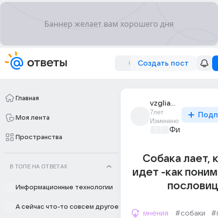
Создать пост
Главная
vzgliad_17
7лет
Подп
Моя лента
Изменено
Философски
Пространства
Собака лает, 
В ТОПЕ НА ОТВЕТАХ
идет -как пони
пословиц
Информационные технологии
А сейчас что-то совсем другое
мнения
#собаки
#