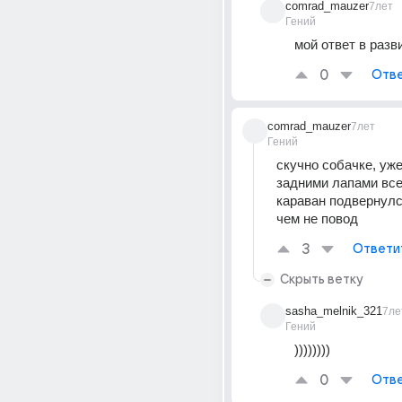
comrad_mauzer
7лет
Гений
мой ответ в разви
0
Отве
comrad_mauzer
7лет
Гений
скучно собачке, уже
задними лапами все 
караван подвернулся
чем не повод
3
Ответи
Скрыть ветку
sasha_melnik_321
7ле
Гений
))))))))
0
Отве