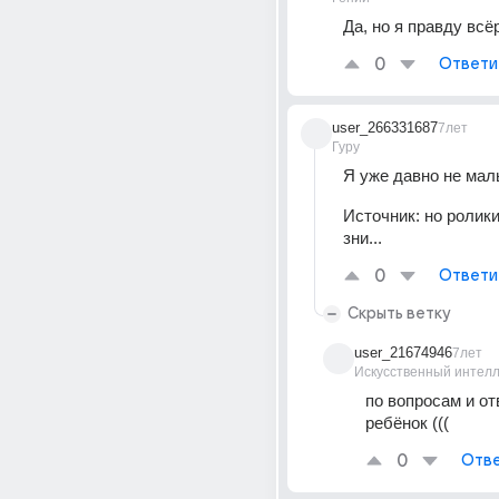
Да, но я правду всё
0
Ответи
user_266331687
7лет
Гуру
Я уже давно не маль
Источник:
но ролики
зни...
0
Ответи
Скрыть ветку
user_21674946
7лет
Искусственный интелл
по вопросам и отв
ребёнок (((
0
Отве