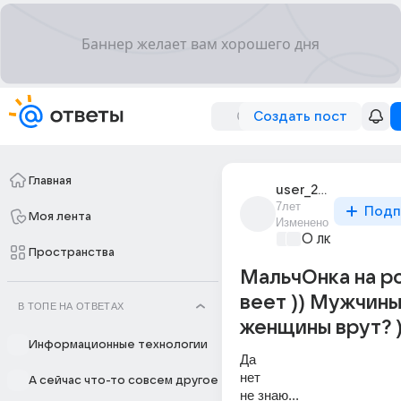
Создать пост
Главная
user_21674946
7лет
Подп
Моя лента
Изменено
О любви без 
Пространства
МальчОнка на р
веет )) Мужчины
В ТОПЕ НА ОТВЕТАХ
женщины врут? 
Информационные технологии
Да
нет 
А сейчас что-то совсем другое
не знаю...