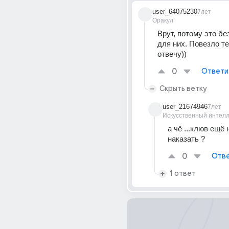
user_64075230
7лет
Оракул
Врут, потому это бе
для них. Повезло теб
отвечу))
0
Ответи
Скрыть ветку
user_21674946
7лет
Искусственный интелл
а чё ...клюв ещё н
наказать ?
0
Отве
1 ответ