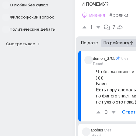
И ПОЧЕМУ?
О любви без купюр
мнения
#ролики
Философский вопрос
1
7
Политические дебаты
По дате
По рейтингу
Смотреть все
demon_3705
7лет
Гений
Чтобы женщины и н
)))))
Блин...
Есть пару аномаль
но фиг его знает, м
не нужно это пока 
0
Ответ
abobus
7лет
Гений