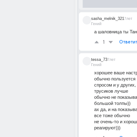
sasha_melnik_321
7лет
Гений
а шаловница ты Тан
1
Ответи
tessa_73
7лет
Гений
хорошее ваше настр
обычно пользуется
спросом и у других, 
трусиков лучше
обычно не показыва
большой толпы))
ах да, и на показыв
все тоже обычно
не очень-то и хорош
реагируют)))