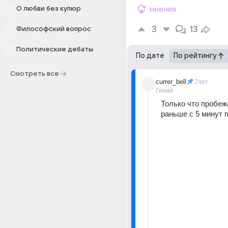
О любви без купюр
мнения
3
13
Философский вопрос
Политические дебаты
По дате
По рейтингу
Смотреть все
currer_bell
7лет
Гений
Только что пробежа
раньше с 5 минут 