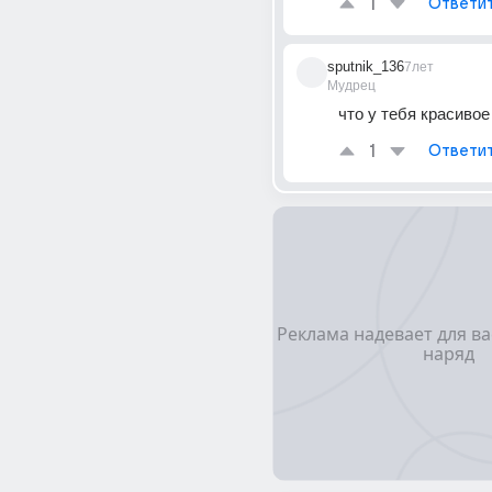
1
Ответи
sputnik_136
7лет
Мудрец
что у тебя красивое
1
Ответи