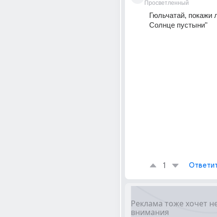
Просветленный
Гюльчатай, покажи л
Солнце пустыни"
1
Ответи