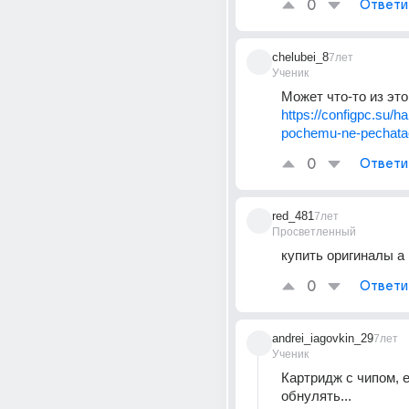
0
Ответи
chelubei_8
7лет
Ученик
Может что-то из это
https://configpc.su/ha
pochemu-ne-pechatae
0
Ответи
red_481
7лет
Просветленный
купить оригиналы а
0
Ответи
andrei_iagovkin_29
7лет
Ученик
Картридж с чипом, е
обнулять...