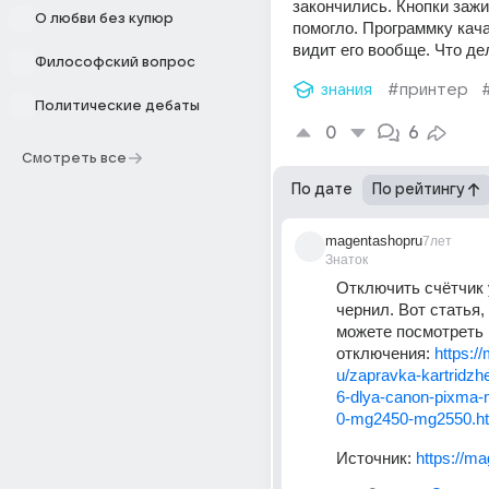
закончились. Кнопки зажи
О любви без купюр
помогло. Программку кача
видит его вообще. Что де
Философский вопрос
знания
#принтер
Политические дебаты
0
6
Смотреть все
По дате
По рейтингу
magentashopru
7лет
Знаток
Отключить счётчик 
чернил. Вот статья, 
можете посмотреть 
отключения: 
https:/
u/zapravka-kartridzhe
6-dlya-canon-pixma
0-mg2450-mg2550.h
Источник:
https://m