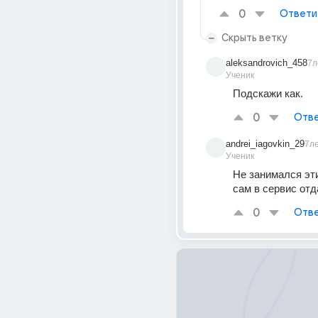
0
Ответи
Скрыть ветку
aleksandrovich_458
7л
Ученик
Подскажи как.
0
Отве
andrei_iagovkin_29
7л
Ученик
Не занимался эти
сам в сервис отд
0
Отве