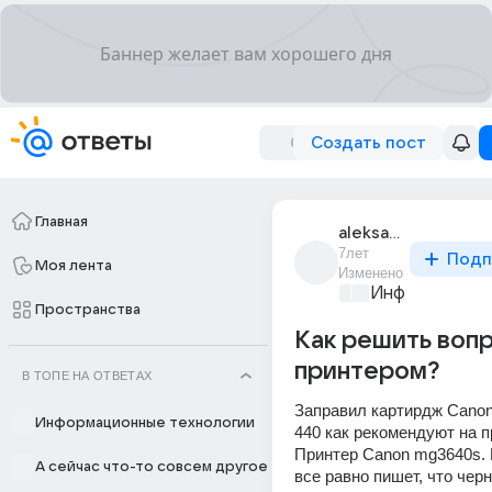
Создать пост
Главная
aleksandrovich_458
7лет
Подп
Моя лента
Изменено
Информационн
Пространства
Как решить вопр
принтером?
В ТОПЕ НА ОТВЕТАХ
Заправил картирдж Canon c
Информационные технологии
440 как рекомендуют на пр
Принтер Canon mg3640s. 
А сейчас что-то совсем другое
все равно пишет, что черн