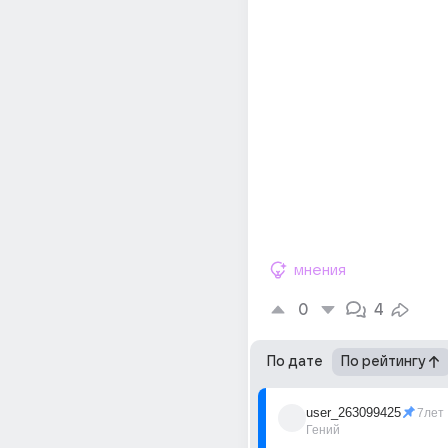
мнения
0
4
По дате
По рейтингу
user_263099425
7лет
Гений