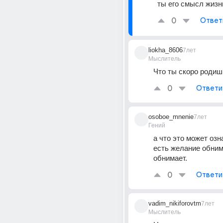
ты его смысл жизн
0
Ответ
liokha_8606
7лет
Мыслитель
Что ты скоро родиш
0
Ответи
osoboe_mnenie
7лет
Гений
а что это может озн
есть желание обнима
обнимает.
0
Ответи
vadim_nikiforovtm
7лет
Мыслитель