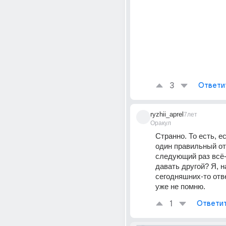
3
Ответи
ryzhii_aprel
7лет
Оракул
Странно. То есть, ес
один правильный отве
следующий раз всё-
давать другой? Я, н
сегодняшних-то отве
уже не помню.
1
Ответи