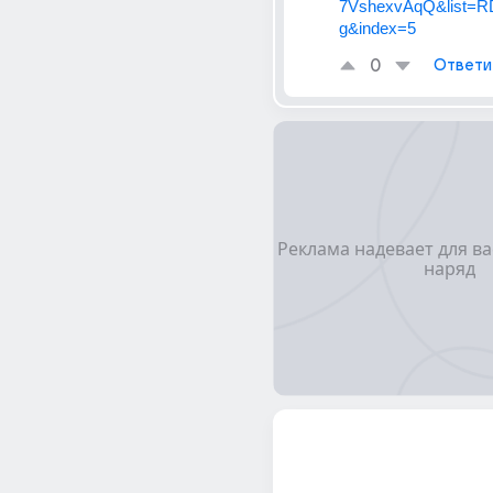
7VshexvAqQ&list=
g&index=5
0
Ответи