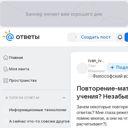
Создать пост
Главная
ivan_ivanov_170034
7лет
Подп
Моя лента
Изменено
Философский в
Пространства
Повторение-ма
учения? Незабы
В ТОПЕ НА ОТВЕТАХ
Зачем некоторые повторяю
Информационные технологии
ответах? Мне глаза режет 
помню многое, а они на чт
А сейчас что-то совсем другое
расчитывают?)