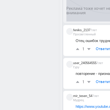
feniks_2137
7лет
Просветленный
Отец ошибок трудн
1
Ответи
user_240564555
7лет
Гуру
повторение - призн
1
Ответи
mir_tesen_54
7лет
Мудрец
https://www.youtube