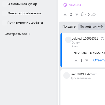
О любви без купюр
мнения
Философский вопрос
2
6
Политические дебаты
По дате
По рейтингу
Смотреть все
deleted_109026381_
Оракул
7лет
что память коротка
1
Ответ
user_39490642
7лет
Просветленный