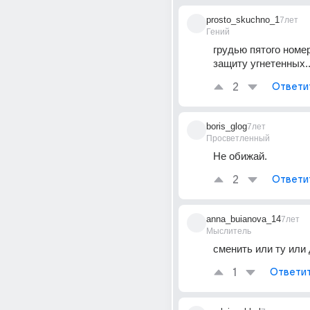
prosto_skuchno_1
7лет
Гений
грудью пятого номер
защиту угнетенных..
2
Ответи
boris_glog
7лет
Просветленный
Не обижай.
2
Ответи
anna_buianova_14
7лет
Мыслитель
сменить или ту или
1
Ответи