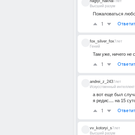
naglyi_nakhal
7лет
Высший разум
Пожаловаться любо
1
Ответи
fox_silver_fox
7лет
Гений
Там уже, ничего не 
1
Ответи
andrei_z_243
7лет
Искусственный интеллект
а вот еще был случа
я редис.... на 15 сут
1
Ответи
vv_kotoryi_s
7лет
Высший разум