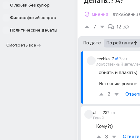
делать..? А?
О любви без купюр
мнения
#любовниц
Философский вопрос
7
12
Политические дебаты
По дате
По рейтингу
Смотреть все
leechka_7
7лет
Искусственный интелле
обнять и плакать)
Источник:
романс
2
Ответ
al_ti_23
7лет
Гений
Кому?))
3
Ответи