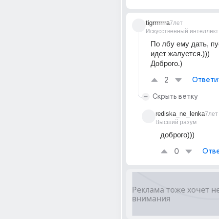
tigrrrrrrra
7лет
Искусственный интеллект
По лбу ему дать, пу
идет жалуется.)))
Доброго.)
2
Ответи
Скрыть ветку
rediska_ne_lenka
7лет
Высший разум
доброго)))
0
Отве