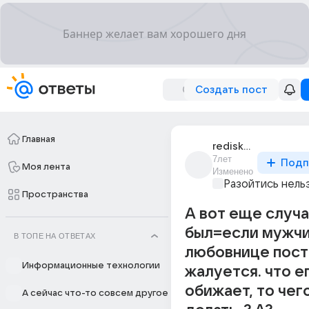
Создать пост
Главная
rediska_ne_lenka
7лет
Подп
Моя лента
Изменено
Разойтись нель
Пространства
А вот еще случ
был=если мужч
В ТОПЕ НА ОТВЕТАХ
любовнице пост
Информационные технологии
жалуется. что е
обижает, то чег
А сейчас что-то совсем другое