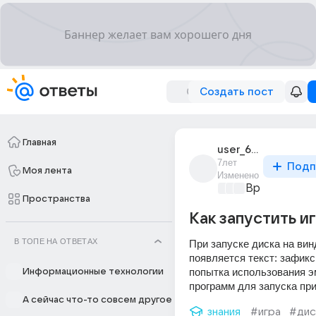
Создать пост
Главная
user_68135080
7лет
Подп
Моя лента
Изменено
Время игр
+4
Пространства
Как запустить и
В ТОПЕ НА ОТВЕТАХ
При запуске диска на винд
появляется текст: зафикс
попытка использования 
Информационные технологии
программ для запуска пр
А сейчас что-то совсем другое
знания
#игра
#дис