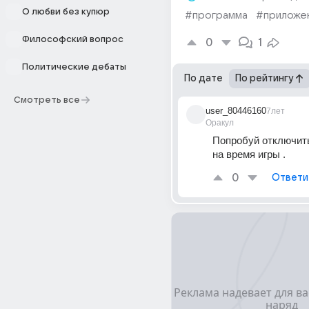
О любви без купюр
#программа
#приложе
Философский вопрос
0
1
Политические дебаты
По дате
По рейтингу
Смотреть все
user_80446160
7лет
Оракул
Попробуй отключить
на время игры .
0
Ответи