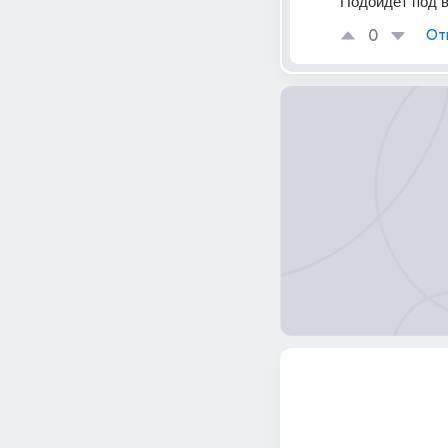
Подойдет под 
0
От