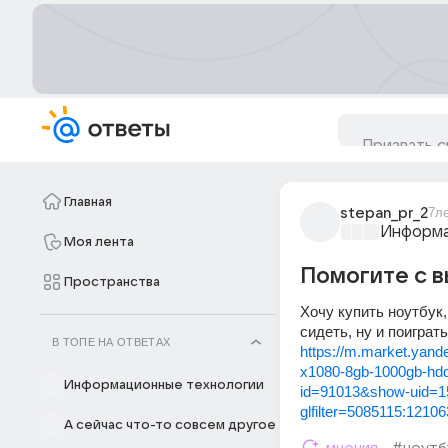
Главная
stepan_pr_2
7л
Информа
Моя лента
Помогите с 
Пространства
Хочу купить ноутбук,
сидеть, ну и поиграт
В ТОПЕ НА ОТВЕТАХ
https://m.market.yand
x1080-8gb-1000gb-hdd
Информационные технологии
id=91013&show-uid=1
glfilter=5085115:121063
А сейчас что-то совсем другое