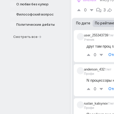
мнения
#ноутб
О любви без купюр
0
3
Философский вопрос
По дате
По рейтин
Политические дебаты
user_255343739
7ле
Смотреть все
Ученик
друг там проц г
0
От
anderson_432
7лет
Профи
N процессоры н
0
От
ruslan_kalsynov
7ле
Профи