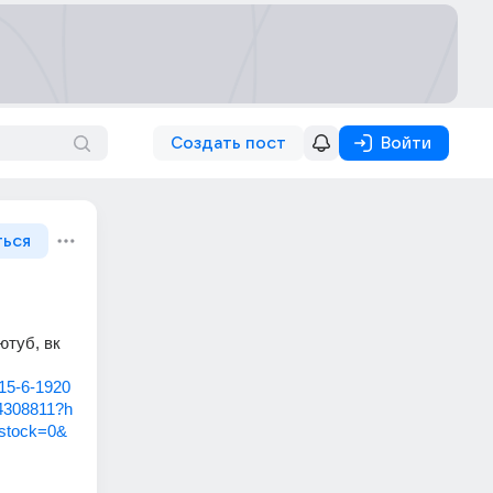
Создать пост
Войти
ться
туб, вк 
-15-6-1920
14308811?h
nstock=0&