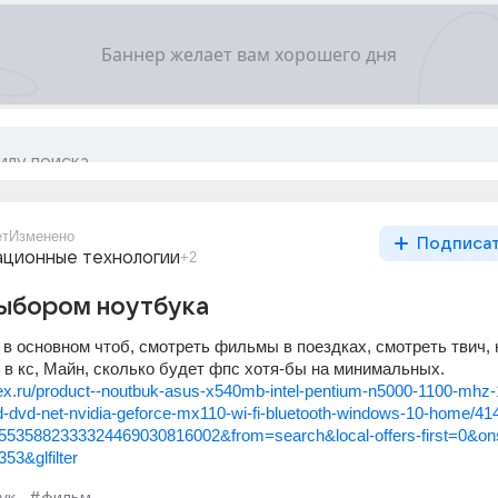
ет
Изменено
Подписа
ционные технологии
+2
выбором ноутбука
 в основном чтоб, смотреть фильмы в поездках, смотреть твич, ю
ь в кс, Майн, сколько будет фпс хотя-бы на минимальных.
ex.ru/product--noutbuk-asus-x540mb-intel-pentium-n5000-1100-mhz
-dvd-net-nvidia-geforce-mx110-wi-fi-bluetooth-windows-10-home/4
5535882333324469030816002&from=search&local-offers-first=0&o
53&glfilter