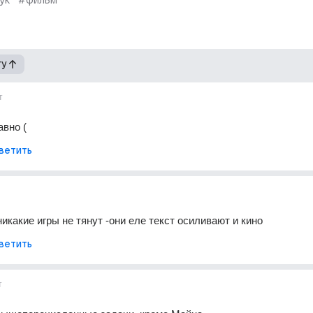
ук
#фильм
гу
т
авно (
ветить
икакие игры не тянут -они еле текст осиливают и кино
ветить
т